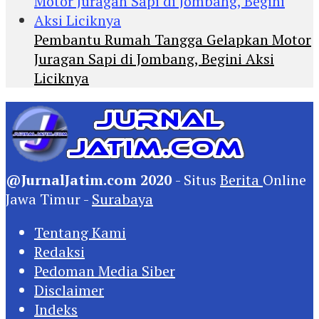
Pembantu Rumah Tangga Gelapkan Motor
Juragan Sapi di Jombang, Begini Aksi
Liciknya
@JurnalJatim.com 2020
- Situs
Berita
Online
Jawa Timur -
Surabaya
Tentang Kami
Redaksi
Pedoman Media Siber
Disclaimer
Indeks