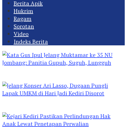
Berita Apik
Hukrim
Ragam
Sorotan
Video
Indeks Berita
Kata Gus Ipul Jelang Muktamar ke 35 NU
Jombang: Panitia Gupuh, Suguh, Lungguh
Jelang Konser Ari Lasso, Dugaan Pungli Lapak
UMKM di Hari Jadi Kediri Disorot