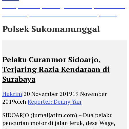
Lihat, Guru di Jombang Itu Menunjukkan Hasil
Prestasinya di Kancah Internasional, Keren!
Polsek Sukomanunggal
Pelaku Curanmor Sidoarjo,
Terjaring Razia Kendaraan di
Surabaya
Hukrim
|
20 November 2019
19 November
2019
oleh
Reporter: Denny Yan
SIDOARJO (Jurnaljatim.com) – Dua pelaku
pencurian motor di jalan Jeruk, desa Wage,