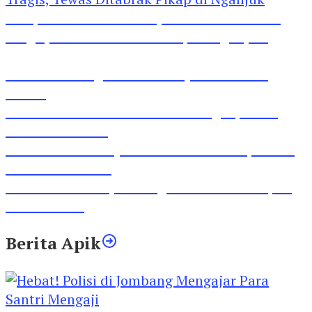
Pesepeda Pancal dan Pejalan Kaki Bernasib
Tragis, Tewas Ditabrak Pikap di Nganjuk
Inilah Lirik Lagu ‘Ibuku’ Karya AKP Moch
Mukid
Video Rilis Polsek Kediri Kota Ungkap 5747
Butil Pil Dobel L
Video Gelora Penyambutan AHY di Rapimnas
Partai Demokrat
Viral Video Adu Jotos Tiga Wanita Di Simpang
Lima Gumul
Berita Apik