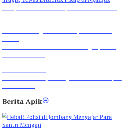
Pesepeda Pancal dan Pejalan Kaki Bernasib
Tragis, Tewas Ditabrak Pikap di Nganjuk
Inilah Lirik Lagu ‘Ibuku’ Karya AKP Moch
Mukid
Video Rilis Polsek Kediri Kota Ungkap 5747
Butil Pil Dobel L
Video Gelora Penyambutan AHY di Rapimnas
Partai Demokrat
Viral Video Adu Jotos Tiga Wanita Di Simpang
Lima Gumul
Berita Apik