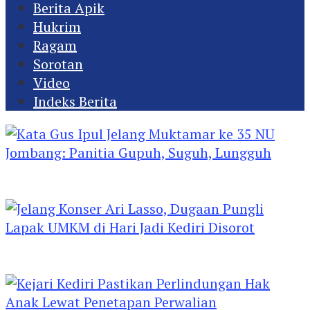
Berita Apik
Hukrim
Ragam
Sorotan
Video
Indeks Berita
Kata Gus Ipul Jelang Muktamar ke 35 NU
Jombang: Panitia Gupuh, Suguh, Lungguh
Jelang Konser Ari Lasso, Dugaan Pungli Lapak
UMKM di Hari Jadi Kediri Disorot