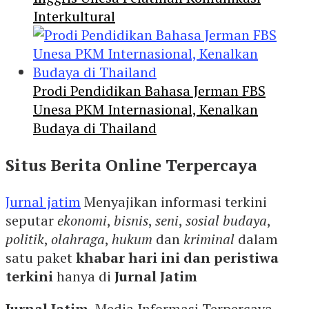
Interkultural
Prodi Pendidikan Bahasa Jerman FBS
Unesa PKM Internasional, Kenalkan
Budaya di Thailand
Situs Berita Online Terpercaya
Jurnal jatim
Menyajikan informasi terkini
seputar
ekonomi
,
bisnis
,
seni
,
sosial budaya
,
politik
,
olahraga
,
hukum
dan
kriminal
dalam
satu paket
khabar hari ini dan peristiwa
terkini
hanya di
Jurnal Jatim
Jurnal Jatim
, Media Informasi Terpercaya