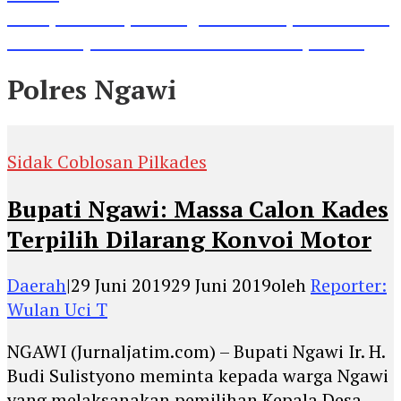
Lihat, Guru di Jombang Itu Menunjukkan Hasil
Prestasinya di Kancah Internasional, Keren!
Polres Ngawi
Sidak Coblosan Pilkades
Bupati Ngawi: Massa Calon Kades
Terpilih Dilarang Konvoi Motor
Daerah
|
29 Juni 2019
29 Juni 2019
oleh
Reporter:
Wulan Uci T
NGAWI (Jurnaljatim.com) – Bupati Ngawi Ir. H.
Budi Sulistyono meminta kepada warga Ngawi
yang melaksanakan pemilihan Kepala Desa