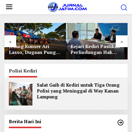
L
e
w
a
t
«
»
i
Jelang Konser Ari
Kejari Kediri Pastikan
k
Lasso, Dugaan Pungli
Perlindungan Hak
e
Lapak UMKM di Hari
Anak Lewat Penetapan
Jadi Kediri Disorot
Perwalian
k
Polisi Kediri
o
n
Salat Gaib di Kediri untuk Tiga Orang
t
Polisi yang Meninggal di Way Kanan
e
Lampung
n
Berita Hari Ini