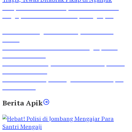
Pesepeda Pancal dan Pejalan Kaki Bernasib
Tragis, Tewas Ditabrak Pikap di Nganjuk
Inilah Lirik Lagu ‘Ibuku’ Karya AKP Moch
Mukid
Video Rilis Polsek Kediri Kota Ungkap 5747
Butil Pil Dobel L
Video Gelora Penyambutan AHY di Rapimnas
Partai Demokrat
Viral Video Adu Jotos Tiga Wanita Di Simpang
Lima Gumul
Berita Apik