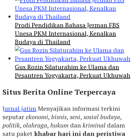
Prodi Pendidikan Bahasa Jerman FBS
Unesa PKM Internasional, Kenalkan
Budaya di Thailand
Gus Rozin Silaturahim ke Ulama dan
Pesantren Yogyakarta, Perkuat Ukhuwah
Situs Berita Online Terpercaya
Jurnal jatim
Menyajikan informasi terkini
seputar
ekonomi
,
bisnis
,
seni
,
sosial budaya
,
politik
,
olahraga
,
hukum
dan
kriminal
dalam
satu paket
khabar hari ini dan peristiwa