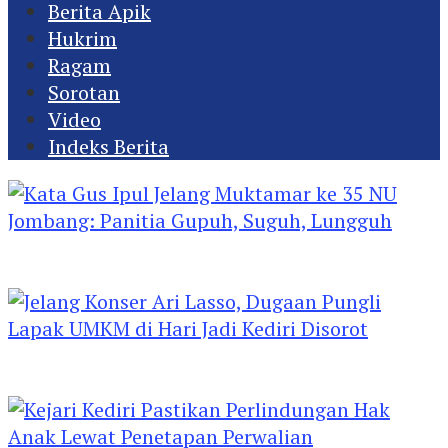
Berita Apik
Hukrim
Ragam
Sorotan
Video
Indeks Berita
Kata Gus Ipul Jelang Muktamar ke 35 NU
Jombang: Panitia Gupuh, Suguh, Lungguh
Jelang Konser Ari Lasso, Dugaan Pungli Lapak
UMKM di Hari Jadi Kediri Disorot