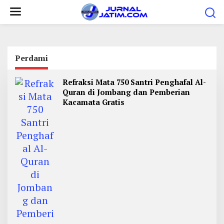
L
e
w
a
t
Perdami
i
Refraksi Mata 750 Santri Penghafal Al-
k
Quran di Jombang dan Pemberian
e
Kacamata Gratis
k
o
n
t
e
n