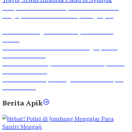
Pesepeda Pancal dan Pejalan Kaki Bernasib
Tragis, Tewas Ditabrak Pikap di Nganjuk
Inilah Lirik Lagu ‘Ibuku’ Karya AKP Moch
Mukid
Video Rilis Polsek Kediri Kota Ungkap 5747
Butil Pil Dobel L
Video Gelora Penyambutan AHY di Rapimnas
Partai Demokrat
Viral Video Adu Jotos Tiga Wanita Di Simpang
Lima Gumul
Berita Apik