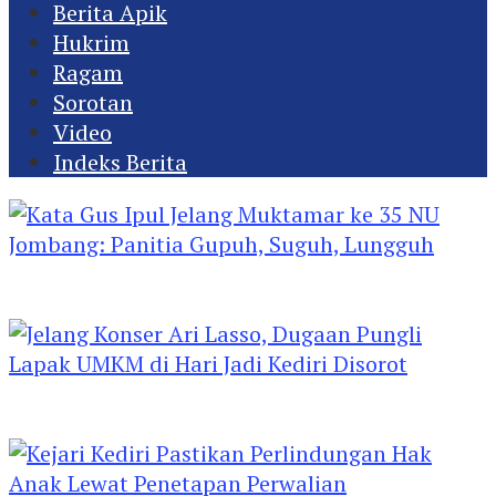
Berita Apik
Hukrim
Ragam
Sorotan
Video
Indeks Berita
Kata Gus Ipul Jelang Muktamar ke 35 NU
Jombang: Panitia Gupuh, Suguh, Lungguh
Jelang Konser Ari Lasso, Dugaan Pungli Lapak
UMKM di Hari Jadi Kediri Disorot