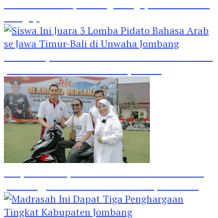
Hebat! Polisi di Jombang Mengajar Para Santri
Mengaji
Siswa Ini Juara 3 Lomba Pidato Bahasa Arab se
Jawa Timur-Bali di Unwaha Jombang
Banjir Hadiah Jalan Sehat HPN 2024 di Polres
Jombang, Lihat Tuh Wartawan Dapat Motor