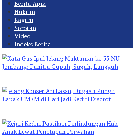
Berita Apik
Hukrim
Ragam
Sorotan
Video
Indeks Berita
Kata Gus Ipul Jelang Muktamar ke 35 NU
Jombang: Panitia Gupuh, Suguh, Lungguh
Jelang Konser Ari Lasso, Dugaan Pungli Lapak
UMKM di Hari Jadi Kediri Disorot