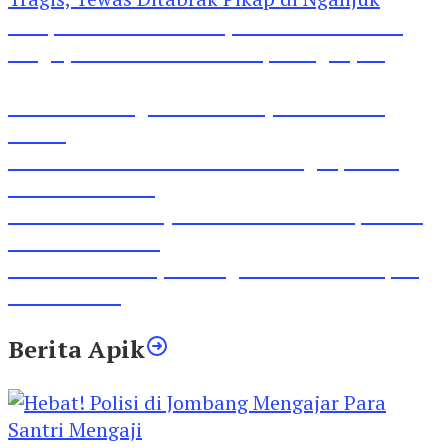
Pesepeda Pancal dan Pejalan Kaki Bernasib
Tragis, Tewas Ditabrak Pikap di Nganjuk
Inilah Lirik Lagu ‘Ibuku’ Karya AKP Moch
Mukid
Video Rilis Polsek Kediri Kota Ungkap 5747
Butil Pil Dobel L
Video Gelora Penyambutan AHY di Rapimnas
Partai Demokrat
Viral Video Adu Jotos Tiga Wanita Di Simpang
Lima Gumul
Berita Apik