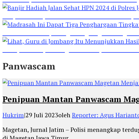
Banjir Hadiah Jalan Sehat HPN 2024 di Polres 
Madrasah Ini Dapat Tiga Penghargaan Tingkat
Lihat, Guru di Jombang Itu Menunjukkan Hasil P
Panwascam
Penipuan Mantan Panwascam Mage
Hukrim
|
29 Juli 2023
oleh
Reporter: Agus Hariant
Magetan, Jurnal Jatim – Polisi menangkap terd
di Magetan Jawa Timur.