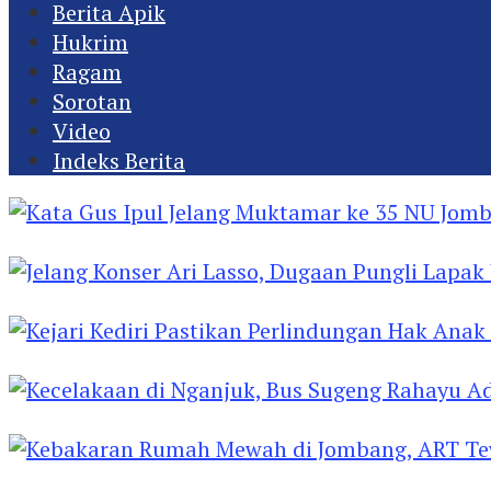
Berita Apik
Hukrim
Ragam
Sorotan
Video
Indeks Berita
Kata Gus Ipul Jelang Muktamar ke 35 NU Jomba
Jelang Konser Ari Lasso, Dugaan Pungli Lapak U
Kejari Kediri Pastikan Perlindungan Hak Anak 
Kecelakaan di Nganjuk, Bus Sugeng Rahayu Ad
Kebakaran Rumah Mewah di Jombang, ART Tew