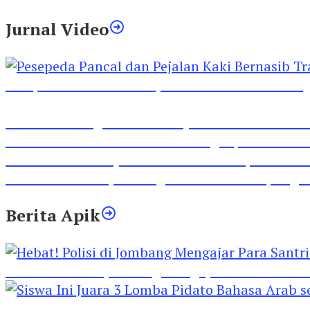
Jurnal Video
Pesepeda Pancal dan Pejalan Kaki Bernasib Tra
Inilah Lirik Lagu ‘Ibuku’ Karya AKP Moch Mukid
Video Rilis Polsek Kediri Kota Ungkap 5747 Butil
Video Gelora Penyambutan AHY di Rapimnas Pa
Viral Video Adu Jotos Tiga Wanita Di Simpang
Berita Apik
Hebat! Polisi di Jombang Mengajar Para Santri 
Siswa Ini Juara 3 Lomba Pidato Bahasa Arab se