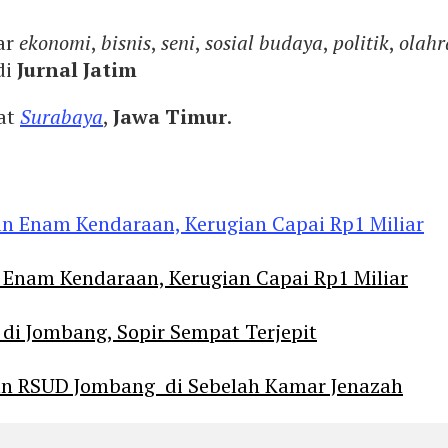
ar
ekonomi
,
bisnis
,
seni
,
sosial budaya
,
politik
,
olahr
di
Jurnal Jatim
yat
Surabaya
,
Jawa Timur
.
Enam Kendaraan, Kerugian Capai Rp1 Miliar
 di Jombang, Sopir Sempat Terjepit
an RSUD Jombang di Sebelah Kamar Jenazah