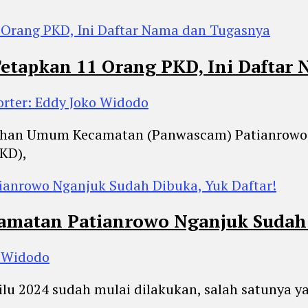
tapkan 11 Orang PKD, Ini Daftar
orter: Eddy Joko Widodo
milihan Umum Kecamatan (Panwascam) Patianro
KD),
amatan Patianrowo Nganjuk Sudah 
o Widodo
ilu 2024 sudah mulai dilakukan, salah satunya y