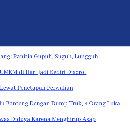
ng: Panitia Gupuh, Suguh, Lungguh
MKM di Hari Jadi Kediri Disorot
Lewat Penetapan Perwalian
u Banteng Dengan Dump Truk, 4 Orang Luka
as Diduga Menghirup Asap