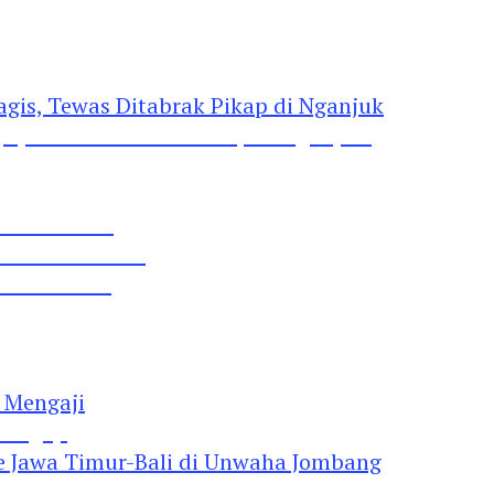
gis, Tewas Ditabrak Pikap di Nganjuk
 Pil Dobel L
rtai Demokrat
 Lima Gumul
Mengaji
 Jawa Timur-Bali di Unwaha Jombang