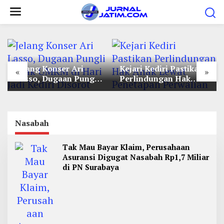
L
e
w
a
t
Jelang Konser Ari
Kejari Kediri Pastikan
i
«
»
Lasso, Dugaan Pungli
Perlindungan Hak
k
Lapak UMKM di Hari
Anak Lewat Penetapan
e
Jadi Kediri Disorot
Perwalian
k
o
Nasabah
n
Tak Mau Bayar Klaim, Perusahaan
t
Asuransi Digugat Nasabah Rp1,7 Miliar
e
di PN Surabaya
n