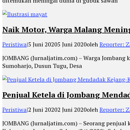
ditemukan meningal dunia di gubuk sawah
Naik Motor, Warga Malang Menin
Peristiwa
|
5 Juni 2020
5 Juni 2020
oleh
Reporter: Z
JOMBANG (Jurnaljatim.com) – Warga Jombang k
Sumoharjo, Dusun Tugu, Desa
Penjual Ketela di Jombang Menda
Peristiwa
|
2 Juni 2020
2 Juni 2020
oleh
Reporter: Z
JOMBANG (Jurnaljatim.com) – Seorang penjual