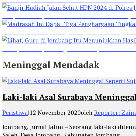
Banjir Hadiah Jalan Sehat HPN 2024 di Polres 
Madrasah Ini Dapat Tiga Penghargaan Tingkat
Lihat, Guru di Jombang Itu Menunjukkan Hasil P
Meninggal Mendadak
Laki-laki Asal Surabaya Meningga
Peristiwa
|
12 November 2020
oleh
Reporter: Zainu
Jombang, Jurnal Jatim – Seorang laki-laki di
Saleh, Desa Jombang, Kabupaten Jombang,