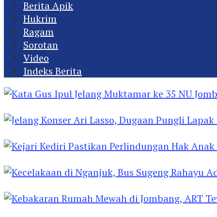
Berita Apik
Hukrim
Ragam
Sorotan
Video
Indeks Berita
Kata Gus Ipul Jelang Muktamar ke 35 NU Jomba
Jelang Konser Ari Lasso, Dugaan Pungli Lapak U
Kejari Kediri Pastikan Perlindungan Hak Anak 
Kecelakaan di Nganjuk, Bus Sugeng Rahayu Ad
Kebakaran Rumah Mewah di Jombang, ART Tew