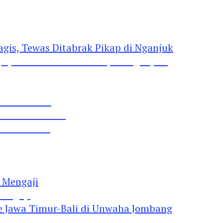
gis, Tewas Ditabrak Pikap di Nganjuk
 Pil Dobel L
rtai Demokrat
 Lima Gumul
Mengaji
 Jawa Timur-Bali di Unwaha Jombang