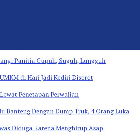
ng: Panitia Gupuh, Suguh, Lungguh
MKM di Hari Jadi Kediri Disorot
Lewat Penetapan Perwalian
u Banteng Dengan Dump Truk, 4 Orang Luka
as Diduga Menghirup Asap