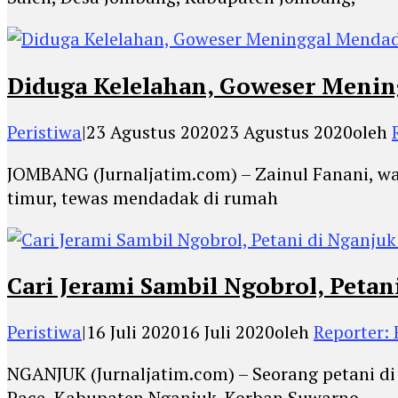
Diduga Kelelahan, Goweser Meni
Peristiwa
|
23 Agustus 2020
23 Agustus 2020
oleh
JOMBANG (Jurnaljatim.com) – Zainul Fanani, w
timur, tewas mendadak di rumah
Cari Jerami Sambil Ngobrol, Peta
Peristiwa
|
16 Juli 2020
16 Juli 2020
oleh
Reporter:
NGANJUK (Jurnaljatim.com) – Seorang petani d
Pace, Kabupaten Nganjuk. Korban Suwarno