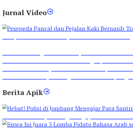
Jurnal Video
Pesepeda Pancal dan Pejalan Kaki Bernasib Tra
Inilah Lirik Lagu ‘Ibuku’ Karya AKP Moch Mukid
Video Rilis Polsek Kediri Kota Ungkap 5747 Butil
Video Gelora Penyambutan AHY di Rapimnas Pa
Viral Video Adu Jotos Tiga Wanita Di Simpang
Berita Apik
Hebat! Polisi di Jombang Mengajar Para Santri 
Siswa Ini Juara 3 Lomba Pidato Bahasa Arab se