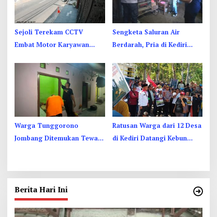
Sejoli Terekam CCTV
Sengketa Saluran Air
Embat Motor Karyawan
Berdarah, Pria di Kediri
RSUD Jombang di Sebelah
Diduga Bacok Ibu dan Anak
Kamar Jenazah
Tetangga
Warga Tunggorono
Ratusan Warga dari 12 Desa
Jombang Ditemukan Tewas
di Kediri Datangi Kebun
Tergantung di Kamar Kos,
Dhoho, Tuntut Status HGU
Begini Kata Polisi
Berita Hari Ini