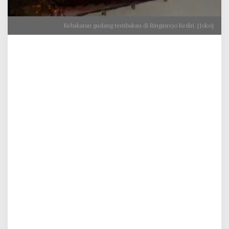
Kebakaran gudang tembakau di Ringinrejo Kediri. [Joko]