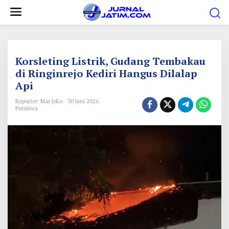
L
e
w
a
t
Korsleting Listrik, Gudang Tembakau
i
di Ringinrejo Kediri Hangus Dilalap
Api
k
e
Reporter: Mas Joko
30 Juni 2026
Peristiwa
k
o
n
t
e
n