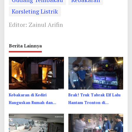
Korsleting Listrik
Editor: Zainul Arifin
Berita Lainnya
Kebakaran di Kediri
Brak! Truk Tabrak Elf Lalu
Hanguskan Rumah dan
Hantam Tronton di
Enam Kendaraan, Kerugian
Jombang, Sopir Sempat
Capai Rp1 Miliar
Terjepit