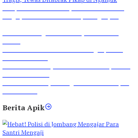
Pesepeda Pancal dan Pejalan Kaki Bernasib
Tragis, Tewas Ditabrak Pikap di Nganjuk
Inilah Lirik Lagu ‘Ibuku’ Karya AKP Moch
Mukid
Video Rilis Polsek Kediri Kota Ungkap 5747
Butil Pil Dobel L
Video Gelora Penyambutan AHY di Rapimnas
Partai Demokrat
Viral Video Adu Jotos Tiga Wanita Di Simpang
Lima Gumul
Berita Apik