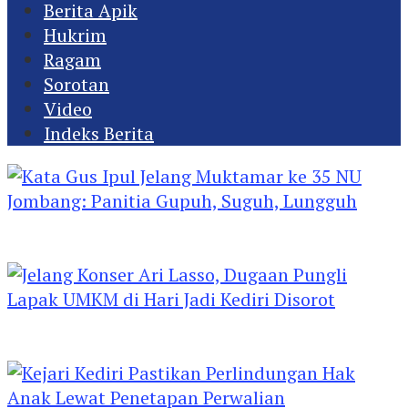
Berita Apik
Hukrim
Ragam
Sorotan
Video
Indeks Berita
Kata Gus Ipul Jelang Muktamar ke 35 NU
Jombang: Panitia Gupuh, Suguh, Lungguh
Jelang Konser Ari Lasso, Dugaan Pungli Lapak
UMKM di Hari Jadi Kediri Disorot