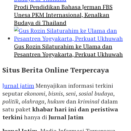
Prodi Pendidikan Bahasa Jerman FBS
Unesa PKM Internasional, Kenalkan
Budaya di Thailand
Gus Rozin Silaturahim ke Ulama dan
Pesantren Yogyakarta, Perkuat Ukhuwah
Situs Berita Online Terpercaya
Jurnal jatim
Menyajikan informasi terkini
seputar
ekonomi
,
bisnis
,
seni
,
sosial budaya
,
politik
,
olahraga
,
hukum
dan
kriminal
dalam
satu paket
khabar hari ini dan peristiwa
terkini
hanya di
Jurnal Jatim
Jurnal Jatim
, Media Informasi Terpercaya