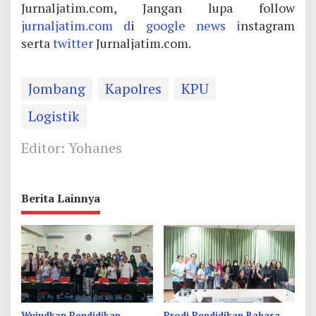
Jurnaljatim.com, Jangan lupa follow
jurnaljatim.com d
i
google news i
nstagram
serta
twitter
Jurnaljatim.com.
Jombang
Kapolres
KPU
Logistik
Editor: Yohanes
Berita Lainnya
Wujudkan Pendidikan
Prodi Pendidikan Bahasa