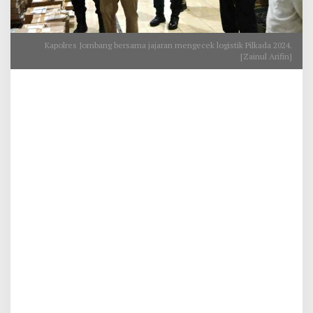
Kapolres Jombang bersama jajaran mengecek logistik Pilkada 2024.
[Zainul Arifin]