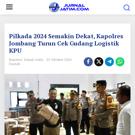
L
e
w
a
t
Pilkada 2024 Semakin Dekat, Kapolres
i
Jombang Turun Cek Gudang Logistik
KPU
k
e
Reporter: Zainul Arifin
25 Oktober 2024
Daerah
k
o
n
t
e
n