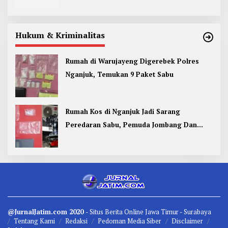
Hukum & Kriminalitas
Rumah di Warujayeng Digerebek Polres
Nganjuk, Temukan 9 Paket Sabu
Rumah Kos di Nganjuk Jadi Sarang
Peredaran Sabu, Pemuda Jombang Dan
Kediri Ditangkap
@JurnalJatim.com 2020
- Situs
Berita
Online Jawa Timur -
Surabaya
Tentang Kami
Redaksi
Pedoman Media Siber
Disclaimer