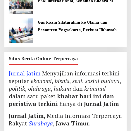
PKM Internasional, Kenalkan Budaya di
Thailand
Gus Rozin Silaturahim ke Ulama dan
Pesantren Yogyakarta, Perkuat Ukhuwah
Situs Berita Online Terpercaya
Jurnal jatim
Menyajikan informasi terkini
seputar
ekonomi
,
bisnis
,
seni
,
sosial budaya
,
politik
,
olahraga
,
hukum
dan
kriminal
dalam satu paket
khabar hari ini dan
peristiwa terkini
hanya di
Jurnal Jatim
Jurnal Jatim
, Media Informasi Terpercaya
Rakyat
Surabaya
,
Jawa Timur
.