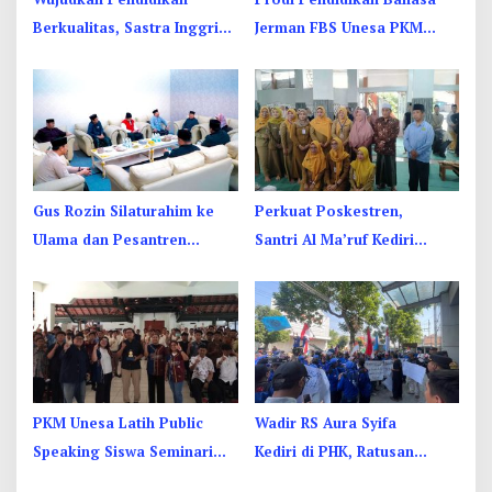
Berkualitas, Sastra Inggris
Jerman FBS Unesa PKM
Unesa Pelatihan Komunikasi
Internasional, Kenalkan
Interkultural
Budaya di Thailand
Gus Rozin Silaturahim ke
Perkuat Poskestren,
Ulama dan Pesantren
Santri Al Ma’ruf Kediri
Yogyakarta, Perkuat
Dibekali PHBS
Ukhuwah
PKM Unesa Latih Public
Wadir RS Aura Syifa
Speaking Siswa Seminari
Kediri di PHK, Ratusan
Menengah St. Vincentius a
Pekerja Kesehatan Protes