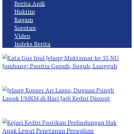
Berita Apik
Hukrim
Ragam
Sorotan
Video
Indeks Berita
Kata Gus Ipul Jelang Muktamar ke 35 NU
Jombang: Panitia Gupuh, Suguh, Lungguh
Jelang Konser Ari Lasso, Dugaan Pungli Lapak
UMKM di Hari Jadi Kediri Disorot