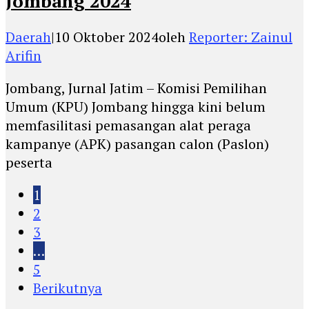
Jombang 2024
Daerah
|
10 Oktober 2024
oleh
Reporter: Zainul
Arifin
Jombang, Jurnal Jatim – Komisi Pemilihan
Umum (KPU) Jombang hingga kini belum
memfasilitasi pemasangan alat peraga
kampanye (APK) pasangan calon (Paslon)
peserta
1
2
3
…
5
Berikutnya