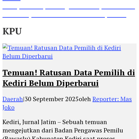
Lihat, Guru di Jombang Itu Menunjukkan Hasil
Prestasinya di Kancah Internasional, Keren!
KPU
Temuan! Ratusan Data Pemilih di
Kediri Belum Diperbarui
Daerah
|
30 September 2025
oleh
Reporter: Mas
Joko
Kediri, Jurnal Jatim – Sebuah temuan
mengejutkan dari Badan Pengawas Pemilu
(Bawaslu) Kabupaten Kediri saat proses