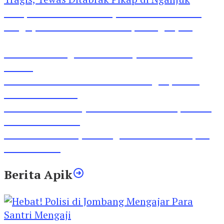
Pesepeda Pancal dan Pejalan Kaki Bernasib
Tragis, Tewas Ditabrak Pikap di Nganjuk
Inilah Lirik Lagu ‘Ibuku’ Karya AKP Moch
Mukid
Video Rilis Polsek Kediri Kota Ungkap 5747
Butil Pil Dobel L
Video Gelora Penyambutan AHY di Rapimnas
Partai Demokrat
Viral Video Adu Jotos Tiga Wanita Di Simpang
Lima Gumul
Berita Apik