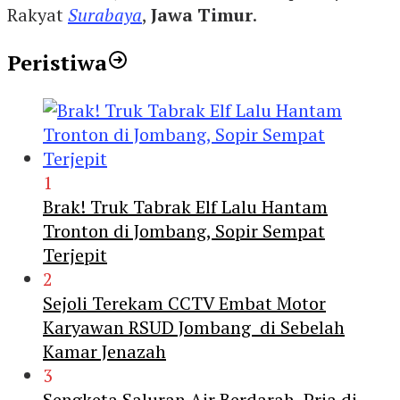
Rakyat
Surabaya
,
Jawa Timur
.
Peristiwa
1
Brak! Truk Tabrak Elf Lalu Hantam
Tronton di Jombang, Sopir Sempat
Terjepit
2
Sejoli Terekam CCTV Embat Motor
Karyawan RSUD Jombang di Sebelah
Kamar Jenazah
3
Sengketa Saluran Air Berdarah, Pria di