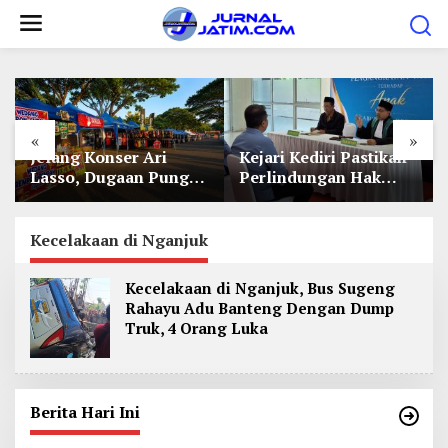
L
e
w
a
t
«
»
i
Jelang Konser Ari
Kejari Kediri Pastikan
k
Lasso, Dugaan Pungli
Perlindungan Hak
e
Lapak UMKM di Hari
Anak Lewat Penetapan
Jadi Kediri Disorot
Perwalian
k
Kecelakaan di Nganjuk
o
n
Kecelakaan di Nganjuk, Bus Sugeng
t
Rahayu Adu Banteng Dengan Dump
e
Truk, 4 Orang Luka
n
Berita Hari Ini