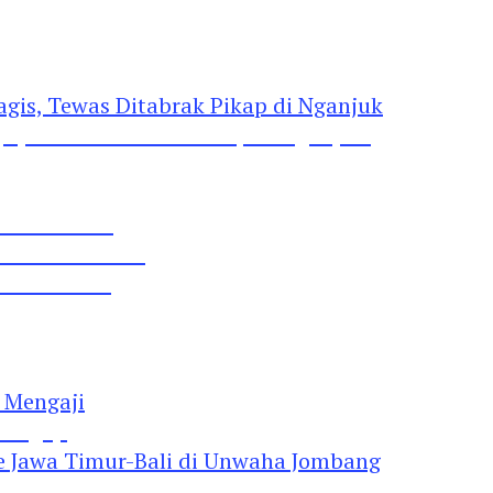
gis, Tewas Ditabrak Pikap di Nganjuk
 Pil Dobel L
rtai Demokrat
 Lima Gumul
Mengaji
 Jawa Timur-Bali di Unwaha Jombang