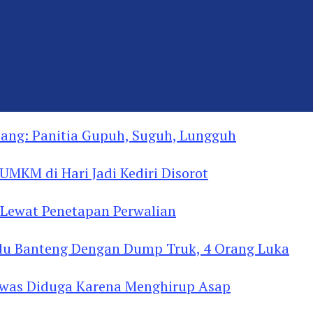
ng: Panitia Gupuh, Suguh, Lungguh
MKM di Hari Jadi Kediri Disorot
Lewat Penetapan Perwalian
u Banteng Dengan Dump Truk, 4 Orang Luka
as Diduga Menghirup Asap