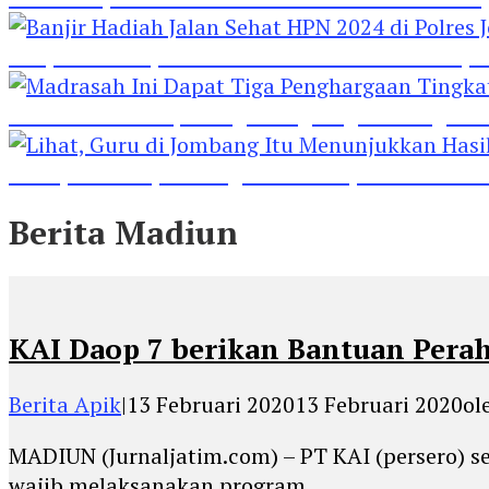
Banjir Hadiah Jalan Sehat HPN 2024 di Polres 
Madrasah Ini Dapat Tiga Penghargaan Tingkat
Lihat, Guru di Jombang Itu Menunjukkan Hasil P
Berita Madiun
KAI Daop 7 berikan Bantuan Perah
Berita Apik
|
13 Februari 2020
13 Februari 2020
ol
MADIUN (Jurnaljatim.com) – PT KAI (persero) s
wajib melaksanakan program