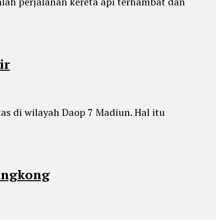
mlah perjalanan kereta api terhambat dan
ir
s di wilayah Daop 7 Madiun. Hal itu
Hongkong