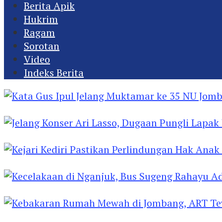
Berita Apik
Hukrim
Ragam
Sorotan
Video
Indeks Berita
Kata Gus Ipul Jelang Muktamar ke 35 NU Jomba
Jelang Konser Ari Lasso, Dugaan Pungli Lapak U
Kejari Kediri Pastikan Perlindungan Hak Anak 
Kecelakaan di Nganjuk, Bus Sugeng Rahayu Ad
Kebakaran Rumah Mewah di Jombang, ART Tew