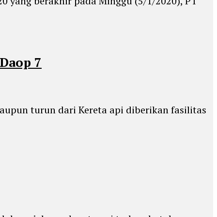
0 yang berakhir pada Minggu (5/1/2020), PT
 Daop 7
un turun dari Kereta api diberikan fasilitas