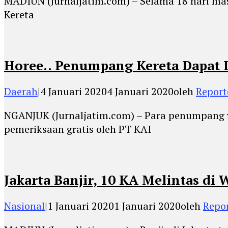
MADIUN (Jurnaljatim.com) – Selama 18 hari mas
Kereta
Horee.. Penumpang Kereta Dapat L
Daerah
|
4 Januari 2020
4 Januari 2020
oleh
Report
NGANJUK (Jurnaljatim.com) – Para penumpang y
pemeriksaan gratis oleh PT KAI
Jakarta Banjir, 10 KA Melintas di
Nasional
|
1 Januari 2020
1 Januari 2020
oleh
Repor