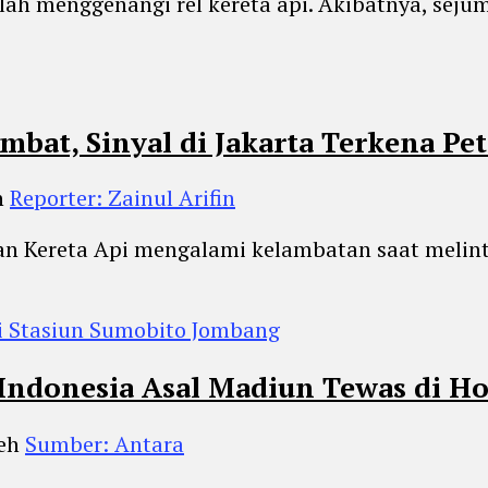
elah menggenangi rel kereta api. Akibatnya, seju
mbat, Sinyal di Jakarta Terkena Pet
h
Reporter: Zainul Arifin
n Kereta Api mengalami kelambatan saat melinta
 Indonesia Asal Madiun Tewas di 
leh
Sumber: Antara