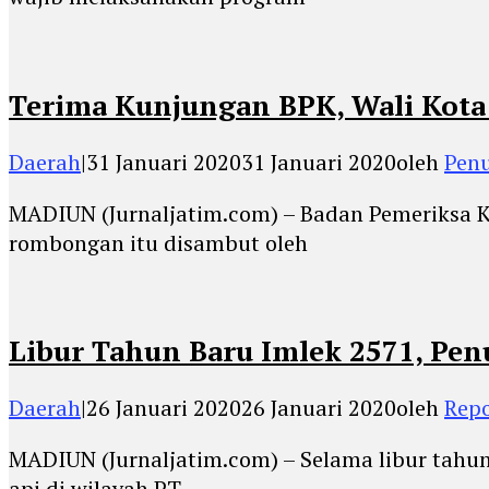
Terima Kunjungan BPK, Wali Ko
Daerah
|
31 Januari 2020
31 Januari 2020
oleh
Penu
MADIUN (Jurnaljatim.com) – Badan Pemeriksa K
rombongan itu disambut oleh
Libur Tahun Baru Imlek 2571, P
Daerah
|
26 Januari 2020
26 Januari 2020
oleh
Repo
MADIUN (Jurnaljatim.com) – Selama libur tahu
api di wilayah PT