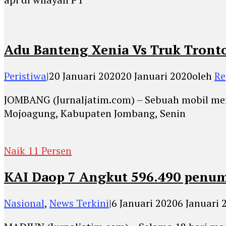
Adu Banteng Xenia Vs Truk Tront
Peristiwa
|
20 Januari 2020
20 Januari 2020
oleh
Re
JOMBANG (Jurnaljatim.com) – Sebuah mobil mer
Mojoagung, Kabupaten Jombang, Senin
Naik 11 Persen
KAI Daop 7 Angkut 596.490 penum
Nasional
,
News Terkini
|
6 Januari 2020
6 Januari 