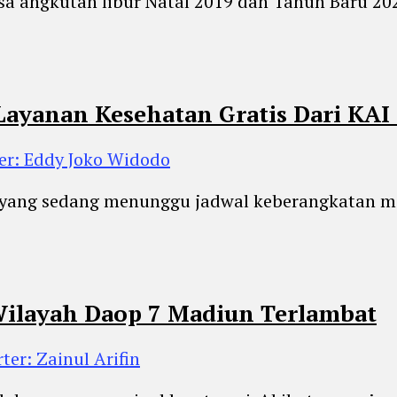
a angkutan libur Natal 2019 dan Tahun Baru 202
ayanan Kesehatan Gratis Dari KAI
er: Eddy Joko Widodo
ang sedang menunggu jadwal keberangkatan maup
 Wilayah Daop 7 Madiun Terlambat
ter: Zainul Arifin