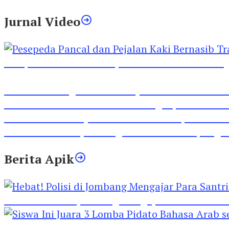
Jurnal Video
Pesepeda Pancal dan Pejalan Kaki Bernasib Tra
Inilah Lirik Lagu ‘Ibuku’ Karya AKP Moch Mukid
Video Rilis Polsek Kediri Kota Ungkap 5747 Butil
Video Gelora Penyambutan AHY di Rapimnas Pa
Viral Video Adu Jotos Tiga Wanita Di Simpang
Berita Apik
Hebat! Polisi di Jombang Mengajar Para Santri 
Siswa Ini Juara 3 Lomba Pidato Bahasa Arab se