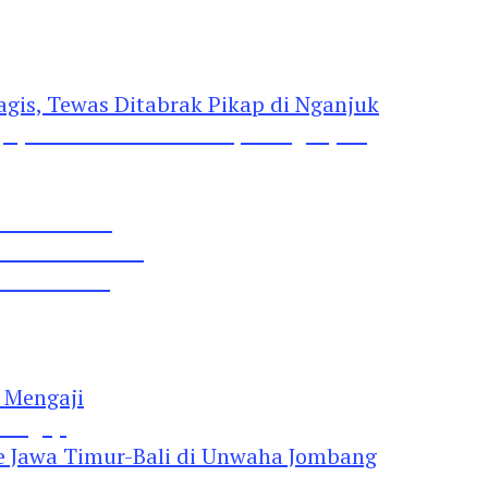
gis, Tewas Ditabrak Pikap di Nganjuk
 Pil Dobel L
rtai Demokrat
 Lima Gumul
Mengaji
 Jawa Timur-Bali di Unwaha Jombang