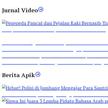
Jurnal Video
Pesepeda Pancal dan Pejalan Kaki Bernasib Tra
Inilah Lirik Lagu ‘Ibuku’ Karya AKP Moch Mukid
Video Rilis Polsek Kediri Kota Ungkap 5747 Butil
Video Gelora Penyambutan AHY di Rapimnas Pa
Viral Video Adu Jotos Tiga Wanita Di Simpang
Berita Apik
Hebat! Polisi di Jombang Mengajar Para Santri 
Siswa Ini Juara 3 Lomba Pidato Bahasa Arab se