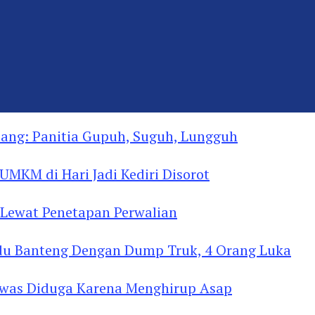
ng: Panitia Gupuh, Suguh, Lungguh
MKM di Hari Jadi Kediri Disorot
Lewat Penetapan Perwalian
u Banteng Dengan Dump Truk, 4 Orang Luka
as Diduga Menghirup Asap