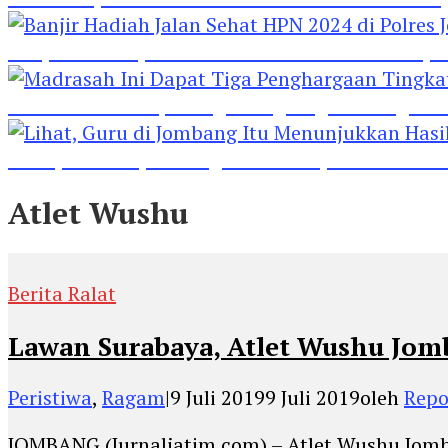
Banjir Hadiah Jalan Sehat HPN 2024 di Polres 
Madrasah Ini Dapat Tiga Penghargaan Tingkat
Lihat, Guru di Jombang Itu Menunjukkan Hasil P
Atlet Wushu
Berita Ralat
Lawan Surabaya, Atlet Wushu Jom
Peristiwa
,
Ragam
|
9 Juli 2019
9 Juli 2019
oleh
Repo
JOMBANG (Jurnaljatim.com) – Atlet Wushu Jomba