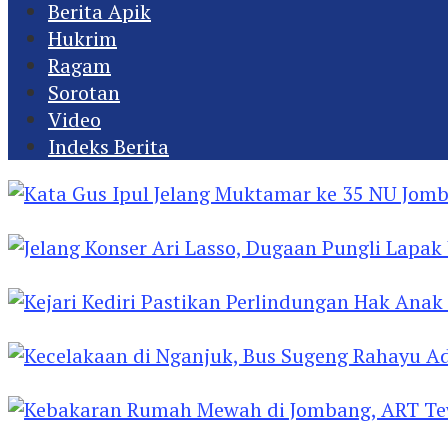
Berita Apik
Hukrim
Ragam
Sorotan
Video
Indeks Berita
Kata Gus Ipul Jelang Muktamar ke 35 NU Jomba
Jelang Konser Ari Lasso, Dugaan Pungli Lapak U
Kejari Kediri Pastikan Perlindungan Hak Anak 
Kecelakaan di Nganjuk, Bus Sugeng Rahayu Ad
Kebakaran Rumah Mewah di Jombang, ART Tew