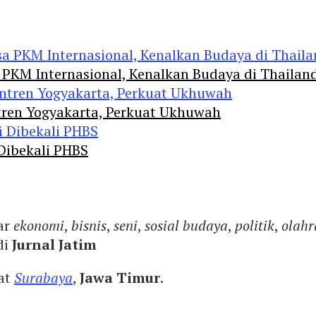
 PKM Internasional, Kenalkan Budaya di Thailan
tren Yogyakarta, Perkuat Ukhuwah
 Dibekali PHBS
ar
ekonomi
,
bisnis
,
seni
,
sosial budaya
,
politik
,
olahr
di
Jurnal Jatim
yat
Surabaya
,
Jawa Timur
.