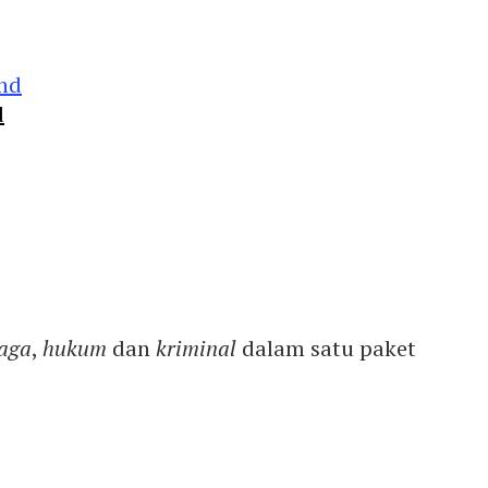
d
aga
,
hukum
dan
kriminal
dalam satu paket