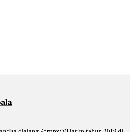
ala
ndha diajang Porprov VI Jatim tahun 2019 di