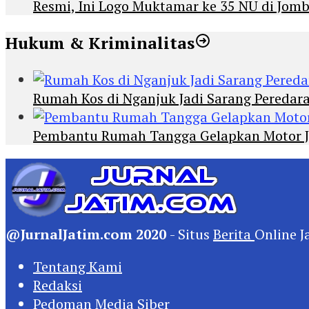
Resmi, Ini Logo Muktamar ke 35 NU di Jomba
Hukum & Kriminalitas
Rumah Kos di Nganjuk Jadi Sarang Peredar
Pembantu Rumah Tangga Gelapkan Motor Jur
@JurnalJatim.com 2020
- Situs
Berita
Online J
Tentang Kami
Redaksi
Pedoman Media Siber