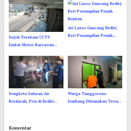
Capai Rp1 Miliar
Terjepit
Ari Lasso Guncang Kediri,
Beri Penampilan Penuh
Sejoli Terekam CCTV
Kejutan
Embat Motor Karyawan
RSUD Jombang di Sebelah
Kamar Jenazah
Sengketa Saluran Air
Warga Tunggorono
Berdarah, Pria di Kediri
Jombang Ditemukan Tewas
Diduga Bacok Ibu dan Anak
Tergantung di Kamar Kos,
Tetangga
Begini Kata Polisi
Komentar