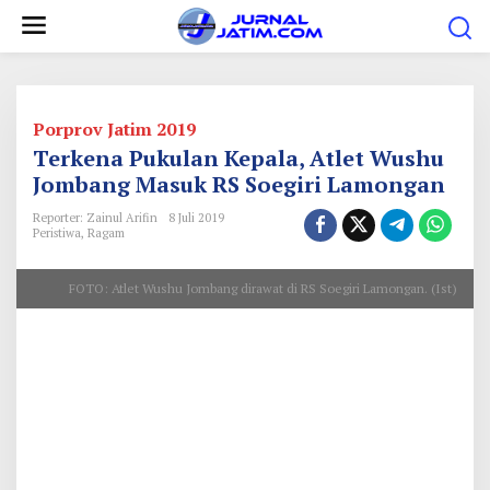
L
e
w
a
t
Porprov Jatim 2019
i
Terkena Pukulan Kepala, Atlet Wushu
k
Jombang Masuk RS Soegiri Lamongan
e
Reporter: Zainul Arifin
8 Juli 2019
Peristiwa
,
Ragam
k
o
FOTO: Atlet Wushu Jombang dirawat di RS Soegiri Lamongan. (Ist)
n
t
e
n