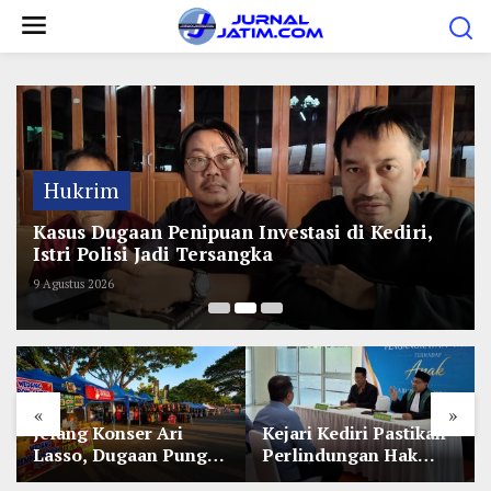
L
e
w
a
t
i
k
Hukrim
e
Kasus Dugaan Penipuan Investasi di Kediri,
k
Istri Polisi Jadi Tersangka
o
9 Agustus 2026
n
t
e
n
«
»
Jelang Konser Ari
Kejari Kediri Pastikan
Lasso, Dugaan Pungli
Perlindungan Hak
Lapak UMKM di Hari
Anak Lewat Penetapan