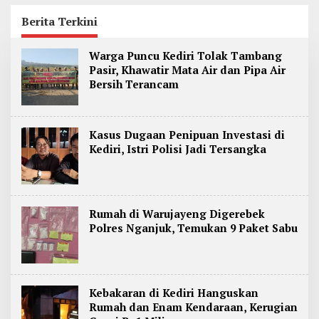
Jadi Kediri Disorot
Perwalian
Berita Terkini
B
Warga Puncu Kediri Tolak Tambang
e
Pasir, Khawatir Mata Air dan Pipa Air
r
Bersih Terancam
i
t
a
O
n
Kasus Dugaan Penipuan Investasi di
l
Kediri, Istri Polisi Jadi Tersangka
i
n
e
J
a
w
Rumah di Warujayeng Digerebek
a
Polres Nganjuk, Temukan 9 Paket Sabu
T
i
m
u
r
Kebakaran di Kediri Hanguskan
Rumah dan Enam Kendaraan, Kerugian