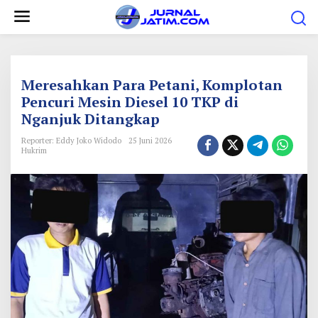
L
e
w
a
t
Meresahkan Para Petani, Komplotan
i
Pencuri Mesin Diesel 10 TKP di
Nganjuk Ditangkap
k
e
Reporter: Eddy Joko Widodo
25 Juni 2026
Hukrim
k
o
n
t
e
n