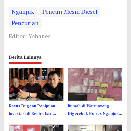
Nganjuk
Pencuri Mesin Diesel
Pencurian
Editor: Yohanes
Berita Lainnya
Kasus Dugaan Penipuan
Rumah di Warujayeng
Investasi di Kediri, Istri
Digerebek Polres Nganjuk,
Polisi Jadi Tersangka
Temukan 9 Paket Sabu