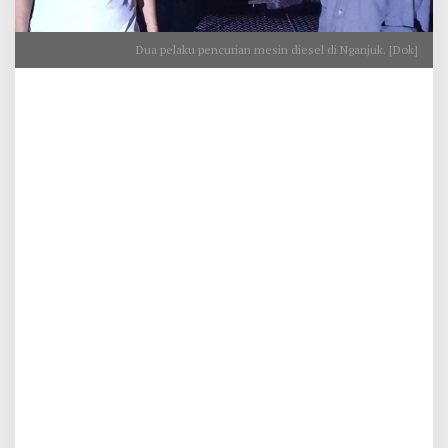
Dua pelaku pencurian mesin diesel di Nganjuk. [Dok]