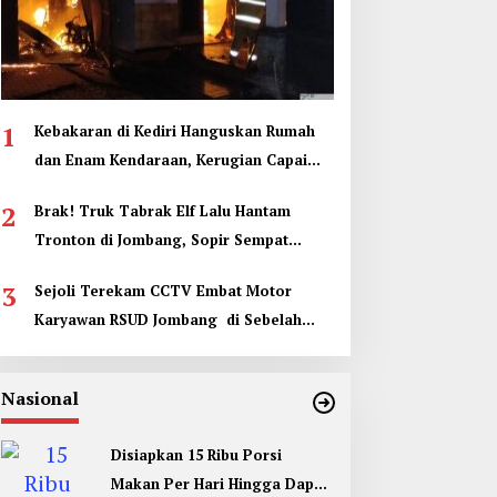
1
Kebakaran di Kediri Hanguskan Rumah
dan Enam Kendaraan, Kerugian Capai
Rp1 Miliar
2
Brak! Truk Tabrak Elf Lalu Hantam
Tronton di Jombang, Sopir Sempat
Terjepit
3
Sejoli Terekam CCTV Embat Motor
Karyawan RSUD Jombang di Sebelah
Kamar Jenazah
Nasional
Disiapkan 15 Ribu Porsi
Makan Per Hari Hingga Dapur