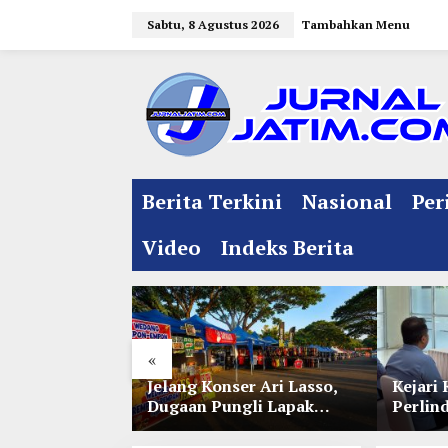
L
Sabtu, 8 Agustus 2026
Tambahkan Menu
e
w
a
t
i
k
e
Berita Terkini
Nasional
Per
k
o
Video
Indeks Berita
n
t
e
n
«
l Jelang
Jelang Konser Ari Lasso,
Kejari 
e 35 NU
Dugaan Pungli Lapak
Perlin
nitia Gupuh,
UMKM di Hari Jadi Kediri
Lewat 
gguh
Disorot
Perwal