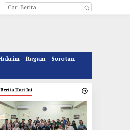
Hukrim
Ragam
Sorotan
Berita Hari Ini
ebakaran Rumah Mewah
Kata Gus Ipul Jelang
i Jombang, ART Tewas
Muktamar ke 35 NU
iduga Menghirup Asap
Jombang: Panitia Gupuh,
Suguh, Lungguh