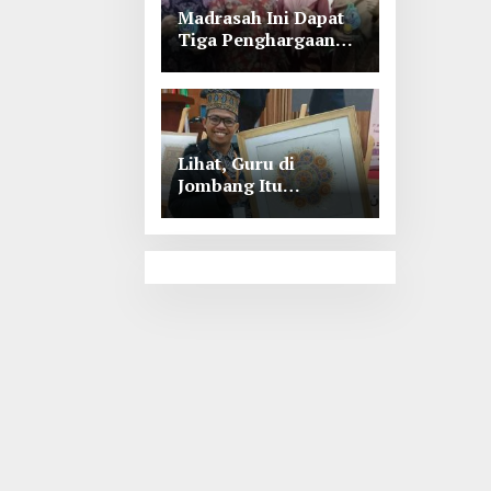
Madrasah Ini Dapat
Tiga Penghargaan
Tingkat Kabupaten
Jombang
Lihat, Guru di
Jombang Itu
Menunjukkan Hasil
Prestasinya di
Kancah
Internasional, Keren!