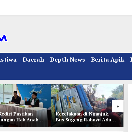
istiwa
Daerah
Depth News
Berita Apik
»
Kediri Pastikan
Kecelakaan di Nganjuk,
K
dungan Hak Anak
Bus Sugeng Rahayu Adu
d
Penetapan
Banteng Dengan Dump
D
ian
Truk, 4 Orang Luka