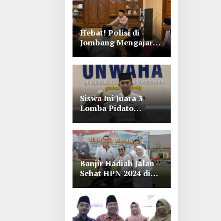
Hebat! Polisi di
Jombang Mengajar
Para Santri Mengaji
Siswa Ini Juara 3
Lomba Pidato
Bahasa Arab se Jawa
Timur-Bali di
Unwaha Jombang
Banjir Hadiah Jalan
Sehat HPN 2024 di
Polres Jombang,
Lihat Tuh Wartawan
Dapat Motor