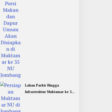
Umum di Muktamar ke 35 NU
Jombang
Lahan Parkir Hingga
Infrastruktur Muktamar ke 35
NU di Jombang Hampir
Rampung