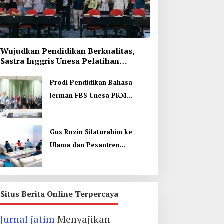
Wujudkan Pendidikan Berkualitas,
Sastra Inggris Unesa Pelatihan
Komunikasi Interkultural
Prodi Pendidikan Bahasa
Jerman FBS Unesa PKM
Internasional, Kenalkan
Budaya di Thailand
Gus Rozin Silaturahim ke
Ulama dan Pesantren
Yogyakarta, Perkuat Ukhuwah
Situs Berita Online Terpercaya
Jurnal jatim
Menyajikan