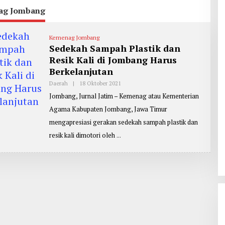
ag Jombang
Kemenag Jombang
Sedekah Sampah Plastik dan
Resik Kali di Jombang Harus
Berkelanjutan
Daerah
|
18 Oktober 2021
O
L
Jombang, Jurnal Jatim – Kemenag atau Kementerian
E
H
Agama Kabupaten Jombang, Jawa Timur
R
E
mengapresiasi gerakan sedekah sampah plastik dan
P
O
resik kali dimotori oleh
R
T
E
R
:
Z
A
I
N
U
L
A
R