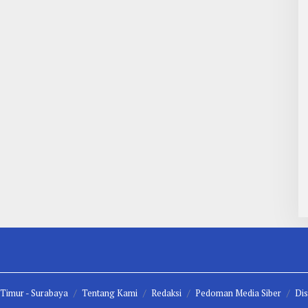
 Timur -
Surabaya
Tentang Kami
Redaksi
Pedoman Media Siber
Dis