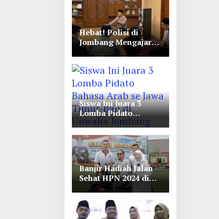
Hebat! Polisi di
Jombang Mengajar
Para Santri Mengaji
Siswa Ini Juara 3
Lomba Pidato
Bahasa Arab se Jawa
Timur-Bali di
Unwaha Jombang
Banjir Hadiah Jalan
Sehat HPN 2024 di
Polres Jombang,
Lihat Tuh Wartawan
Dapat Motor