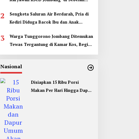
Kamar Jenazah
2
Sengketa Saluran Air Berdarah, Pria di
Kediri Diduga Bacok Ibu dan Anak
Tetangga
3
Warga Tunggorono Jombang Ditemukan
Tewas Tergantung di Kamar Kos, Begini
Kata Polisi
Nasional
Disiapkan 15 Ribu Porsi
Makan Per Hari Hingga Dapur
Umum di Muktamar ke 35 NU
Jombang