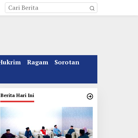
Hukrim
Ragam
Sorotan
Berita Hari Ini
ebakaran Rumah Mewah
Kata Gus Ipul Jelang
i Jombang, ART Tewas
Muktamar ke 35 NU
iduga Menghirup Asap
Jombang: Panitia Gupuh,
Suguh, Lungguh