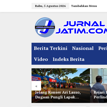
L
Rabu, 5 Agustus 2026
Tambahkan Menu
e
w
a
t
i
k
e
Berita Terkini
Nasional
Per
k
o
Video
Indeks Berita
n
t
e
n
«
l Jelang
Jelang Konser Ari Lasso,
Kejari 
e 35 NU
Dugaan Pungli Lapak
Perlin
nitia Gupuh,
UMKM di Hari Jadi Kediri
Lewat 
gguh
Disorot
Perwal