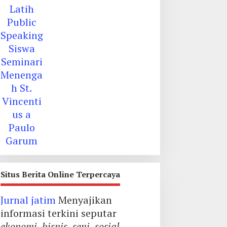
Menengah St. Vincentius a
Paulo Garum
Situs Berita Online Terpercaya
Jurnal jatim
Menyajikan
informasi terkini seputar
ekonomi
,
bisnis
,
seni
,
sosial