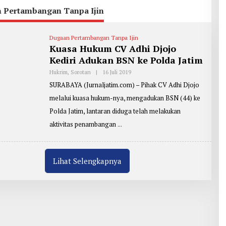
 Pertambangan Tanpa Ijin
Dugaan Pertambangan Tanpa Ijin
Kuasa Hukum CV Adhi Djojo
Kediri Adukan BSN ke Polda Jatim
Hukrim
,
Sorotan
|
16 Juli 2019
O
L
SURABAYA (Jurnaljatim.com) – Pihak CV Adhi Djojo
E
H
melalui kuasa hukum-nya, mengadukan BSN (44) ke
R
E
Polda Jatim, lantaran diduga telah melakukan
P
O
aktivitas penambangan
R
T
E
R
:
Lihat Selengkapnya
T
A
R
M
U
J
I