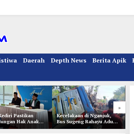
istiwa
Daerah
Depth News
Berita Apik
»
Kediri Pastikan
Kecelakaan di Nganjuk,
K
dungan Hak Anak
Bus Sugeng Rahayu Adu
d
Penetapan
Banteng Dengan Dump
D
ian
Truk, 4 Orang Luka