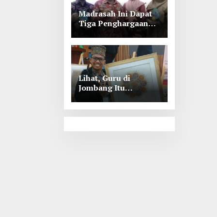
Madrasah Ini Dapat
Tiga Penghargaan
Tingkat Kabupaten
Jombang
Lihat, Guru di
Jombang Itu
Menunjukkan Hasil
Prestasinya di
Kancah
Internasional, Keren!