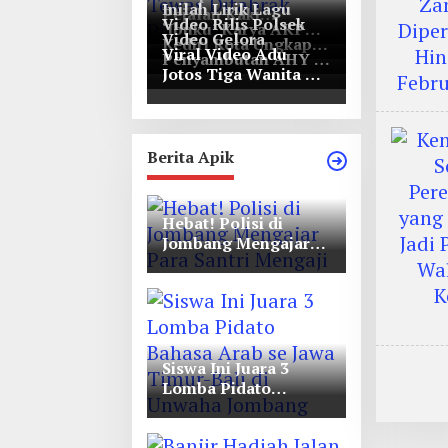
Inilah Lirik Lagu
Pejalan Kaki
Video Rilis Polsek
‘Ibuku’ Karya AKP
Bernasib Tragis,
Video Gelora
Kediri Kota Ungkap
Moch Mukid
Tewas Ditabrak
Viral Video Adu
Penyambutan AHY di
5747 Butil Pil Dobel
Pikap di Nganjuk
Jotos Tiga Wanita Di
Rapimnas Partai
L
Simpang Lima Gumul
Demokrat
Berita Apik
Hebat! Polisi di
Jombang Mengajar
Para Santri Mengaji
Siswa Ini Juara 3
Lomba Pidato
Bahasa Arab se Jawa
Timur-Bali di