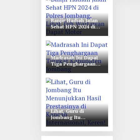
Unwaha Jombang
Banjir Hadiah Jalan
Sehat HPN 2024 di
Polres Jombang,
Lihat Tuh Wartawan
Dapat Motor
Madrasah Ini Dapat
Tiga Penghargaan
Tingkat Kabupaten
Jombang
Lihat, Guru di
Jombang Itu
Menunjukkan Hasil
Prestasinya di
Kancah