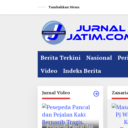
L
Tambahkan Menu
e
w
a
t
i
k
e
Berita Terkini
Nasional
Per
k
o
Video
Indeks Berita
n
t
e
Jurnal Video
Zanari
n
Pesepeda Pancal dan