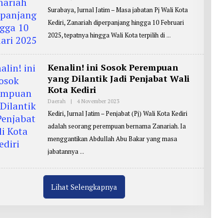
L
Surabaya, Jurnal Jatim – Masa jabatan Pj Wali Kota
E
H
Kediri, Zanariah diperpanjang hingga 10 Februari
R
E
2025, tepatnya hingga Wali Kota terpilih di
P
O
R
T
Kenalin! ini Sosok Perempuan
E
R
yang Dilantik Jadi Penjabat Wali
:
J
Kota Kediri
B
G
Daerah
|
4 November 2023
O
1
L
Kediri, Jurnal Jatim – Penjabat (Pj) Wali Kota Kediri
E
H
adalah seorang perempuan bernama Zanariah. Ia
R
E
menggantikan Abdullah Abu Bakar yang masa
P
O
jabatannya
R
T
E
R
:
Lihat Selengkapnya
J
B
G
1