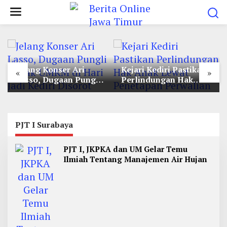
L
e
w
a
t
Jelang Konser Ari
Kejari Kediri Pastikan
i
«
»
Lasso, Dugaan Pungli
Perlindungan Hak
k
Lapak UMKM di Hari
Anak Lewat Penetapan
e
Jadi Kediri Disorot
Perwalian
k
o
PJT I Surabaya
n
PJT I, JKPKA dan UM Gelar Temu
t
Ilmiah Tentang Manajemen Air Hujan
e
n