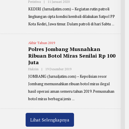
Peristiwa
|
11 Januari 2020
O
O
L
K
KEDIRI (Jurnaljatim.com) – Kegiatan rutin patroli
E
O
H
lingkungan cipta kondisi kembali dilakukan Satpol PP
R
E
Kota Kediri, Jawa timur. Dalam patroli di hari Sabtu
P
O
R
T
E
Akhir Tahun 2019
R
Polres Jombang Musnahkan
:
Ribuan Botol Miras Senilai Rp 100
M
A
Juta
S
J
Hukrim
|
19 Desember 2019
O
O
L
K
JOMBANG (Jurnaljatim.com) – Kepolisian resor
E
O
H
Jombang memusnahkan ribuan botol miras ilegal
R
E
hasil operasi aman semeru tahun 2019. Pemusnahan
P
O
botol miras berbagai jenis
R
T
E
R
:
Lihat Selengkapnya
Z
A