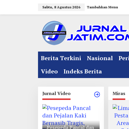
L
Sabtu, 8 Agustus 2026
Tambahkan Menu
e
w
a
t
i
k
e
Berita Terkini
Nasional
Per
k
o
Video
Indeks Berita
n
t
e
Jurnal Video
Miras
n
Pesepeda Pancal dan