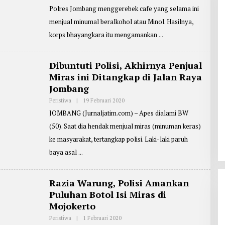
I
H
Polres Jombang menggerebek cafe yang selama ini
P
E
menjual minumal beralkohol atau Minol. Hasilnya,
N
U
korps bhayangkara itu mengamankan
L
I
S
:
Dibuntuti Polisi, Akhirnya Penjual
R
Miras ini Ditangkap di Jalan Raya
E
D
Jombang
A
K
Peristiwa
|
19 Februari 2020
O
S
L
I
JOMBANG (Jurnaljatim.com) – Apes dialami BW
E
H
(50). Saat dia hendak menjual miras (minuman keras)
R
E
ke masyarakat, tertangkap polisi. Laki-laki paruh
P
O
baya asal
R
T
E
R
Razia Warung, Polisi Amankan
:
Puluhan Botol Isi Miras di
Z
A
Mojokerto
I
N
Peristiwa
|
1 Februari 2020
O
U