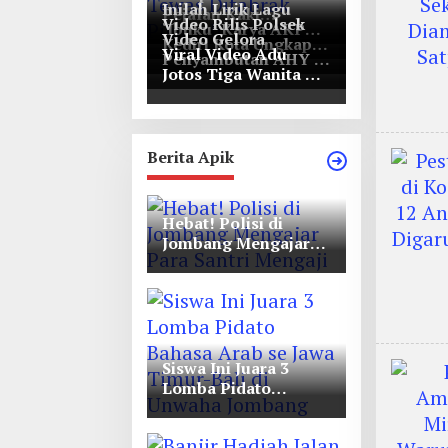
Inilah Lirik Lagu
Pejalan Kaki
Video Rilis Polsek
‘Ibuku’ Karya AKP
Bernasib Tragis,
Video Gelora
Kediri Kota Ungkap
Moch Mukid
Tewas Ditabrak
Viral Video Adu
Penyambutan AHY di
5747 Butil Pil Dobel
Pikap di Nganjuk
Jotos Tiga Wanita Di
Rapimnas Partai
L
Simpang Lima Gumul
Demokrat
Berita Apik
Hebat! Polisi di
Jombang Mengajar
Para Santri Mengaji
Siswa Ini Juara 3
Lomba Pidato
Bahasa Arab se Jawa
Timur-Bali di