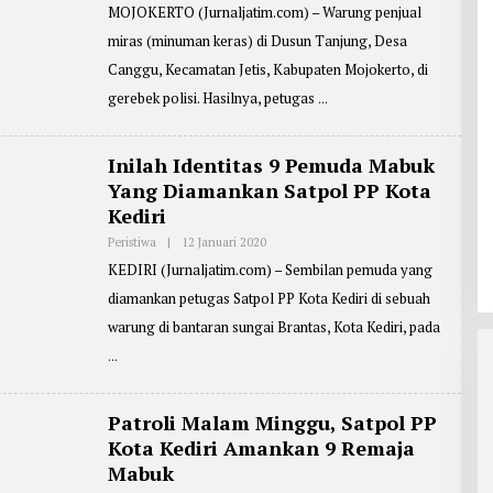
L
L
MOJOKERTO (Jurnaljatim.com) – Warung penjual
E
A
H
R
miras (minuman keras) di Dusun Tanjung, Desa
S
I
U
F
Canggu, Kecamatan Jetis, Kabupaten Mojokerto, di
M
I
B
gerebek polisi. Hasilnya, petugas
N
E
R
:
P
Inilah Identitas 9 Pemuda Mabuk
O
Yang Diamankan Satpol PP Kota
L
R
Kediri
E
S
Peristiwa
|
12 Januari 2020
O
T
L
A
KEDIRI (Jurnaljatim.com) – Sembilan pemuda yang
E
M
H
O
diamankan petugas Satpol PP Kota Kediri di sebuah
R
J
E
O
warung di bantaran sungai Brantas, Kota Kediri, pada
P
K
O
E
R
R
T
T
E
O
R
Patroli Malam Minggu, Satpol PP
:
Kota Kediri Amankan 9 Remaja
M
A
Mabuk
S
J