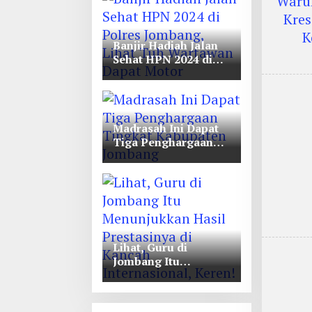
Unwaha Jombang
Banjir Hadiah Jalan
Sehat HPN 2024 di
Polres Jombang,
Lihat Tuh Wartawan
Dapat Motor
Madrasah Ini Dapat
Tiga Penghargaan
Tingkat Kabupaten
Jombang
Lihat, Guru di
Jombang Itu
Menunjukkan Hasil
Prestasinya di
Kancah