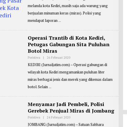
K
H
melanda kota Kediri, masih saja ada warung yang
O
R
E
berjualan minuman keras (miras). Polisi yang
P
O
mendapat laporan
R
T
E
R
Operasi Trantib di Kota Kediri,
:
Petugas Gabungan Sita Puluhan
M
A
Botol Miras
S
J
Peristiwa
|
26 Februari 2020
O
O
L
K
KEDIRI (Jurnaljatim.com) – Operasi gabungan di
E
O
H
wilayah kota Kediri mengamankan puluhan liter
P
E
miras berbagai jenis dan merek yang dikemas dalam
N
U
botol. Selain
L
I
S
:
Menyamar Jadi Pembeli, Polisi
R
Gerebek Penjual Miras di Jombang
E
D
A
Peristiwa
|
24 Februari 2020
O
K
L
JOMBANG (Jurnaljatim.com) – Satuan Sabhara
S
E