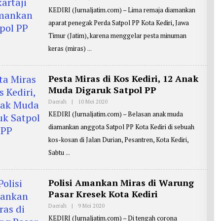
L
KEDIRI (Jurnaljatim.com) – Lima remaja diamankan
E
H
aparat penegak Perda Satpol PP Kota Kediri, Jawa
R
E
Timur (Jatim), karena menggelar pesta minuman
P
O
keras (miras)
R
T
E
R
Pesta Miras di Kos Kediri, 12 Anak
:
Muda Digaruk Satpol PP
M
A
S
Daerah
|
10 Mei 2020
O
J
L
KEDIRI (Jurnaljatim.com) – Belasan anak muda
O
E
K
H
diamankan anggota Satpol PP Kota Kediri di sebuah
O
R
E
kos-kosan di Jalan Durian, Pesantren, Kota Kediri,
P
O
Sabtu
R
T
E
R
Polisi Amankan Miras di Warung
:
Pasar Kresek Kota Kediri
M
A
S
Daerah
|
9 Mei 2020
O
J
L
KEDIRI (Jurnaljatim.com) – Di tengah corona
O
E