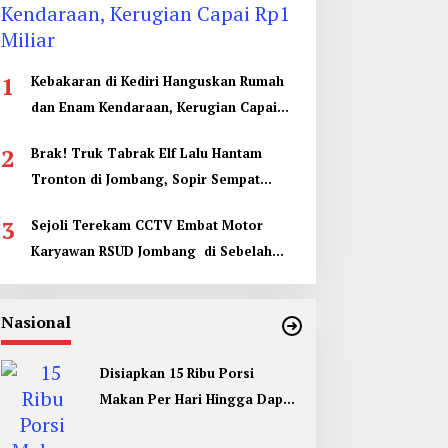
1
Kebakaran di Kediri Hanguskan Rumah
dan Enam Kendaraan, Kerugian Capai
Rp1 Miliar
2
Brak! Truk Tabrak Elf Lalu Hantam
Tronton di Jombang, Sopir Sempat
Terjepit
3
Sejoli Terekam CCTV Embat Motor
Karyawan RSUD Jombang di Sebelah
Kamar Jenazah
Nasional
Disiapkan 15 Ribu Porsi
Makan Per Hari Hingga Dapur
Umum di Muktamar ke 35 NU