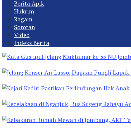
Berita Apik
Hukrim
Ragam
Sorotan
Video
Indeks Berita
Kata Gus Ipul Jelang Muktamar ke 35 NU Jomba
Jelang Konser Ari Lasso, Dugaan Pungli Lapak U
Kejari Kediri Pastikan Perlindungan Hak Anak 
Kecelakaan di Nganjuk, Bus Sugeng Rahayu Ad
Kebakaran Rumah Mewah di Jombang, ART Tew