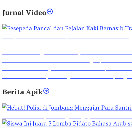
Jurnal Video
Pesepeda Pancal dan Pejalan Kaki Bernasib Tra
Inilah Lirik Lagu ‘Ibuku’ Karya AKP Moch Mukid
Video Rilis Polsek Kediri Kota Ungkap 5747 Butil
Video Gelora Penyambutan AHY di Rapimnas Pa
Viral Video Adu Jotos Tiga Wanita Di Simpang
Berita Apik
Hebat! Polisi di Jombang Mengajar Para Santri 
Siswa Ini Juara 3 Lomba Pidato Bahasa Arab se