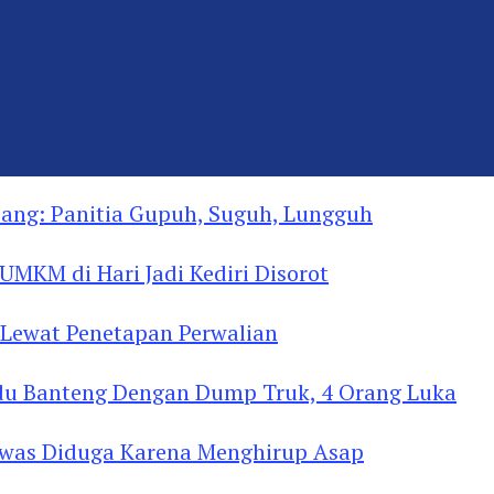
ng: Panitia Gupuh, Suguh, Lungguh
MKM di Hari Jadi Kediri Disorot
Lewat Penetapan Perwalian
u Banteng Dengan Dump Truk, 4 Orang Luka
as Diduga Menghirup Asap