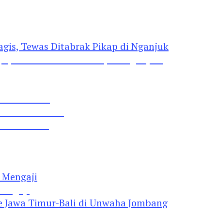
gis, Tewas Ditabrak Pikap di Nganjuk
 Pil Dobel L
rtai Demokrat
 Lima Gumul
Mengaji
 Jawa Timur-Bali di Unwaha Jombang