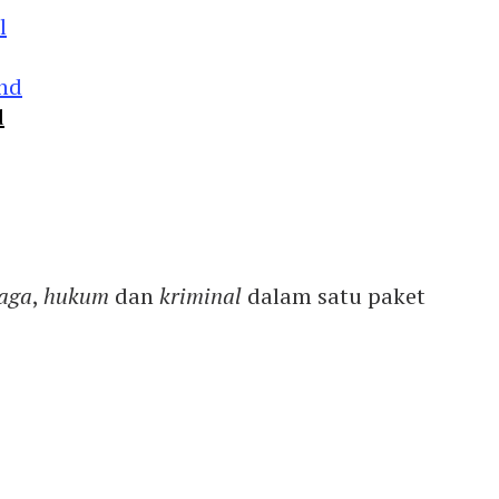
d
aga
,
hukum
dan
kriminal
dalam satu paket