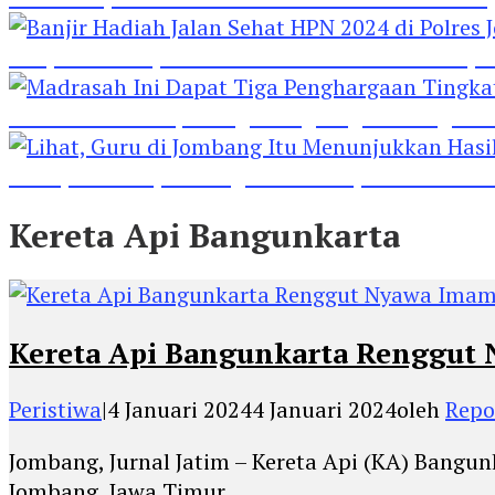
Banjir Hadiah Jalan Sehat HPN 2024 di Polres 
Madrasah Ini Dapat Tiga Penghargaan Tingkat
Lihat, Guru di Jombang Itu Menunjukkan Hasil P
Kereta Api Bangunkarta
Kereta Api Bangunkarta Renggut
Peristiwa
|
4 Januari 2024
4 Januari 2024
oleh
Repor
Jombang, Jurnal Jatim – Kereta Api (KA) Bangu
Jombang, Jawa Timur,