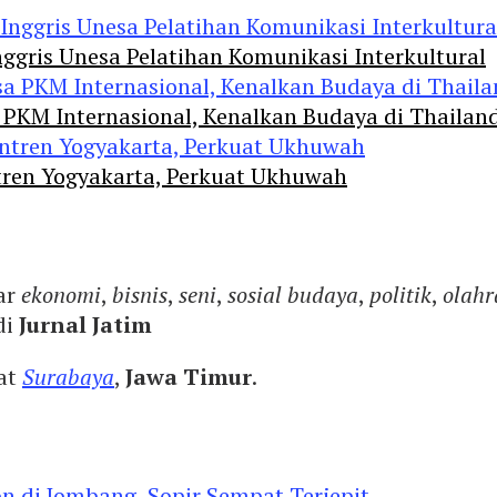
ggris Unesa Pelatihan Komunikasi Interkultural
 PKM Internasional, Kenalkan Budaya di Thailan
tren Yogyakarta, Perkuat Ukhuwah
ar
ekonomi
,
bisnis
,
seni
,
sosial budaya
,
politik
,
olahr
di
Jurnal Jatim
yat
Surabaya
,
Jawa Timur
.