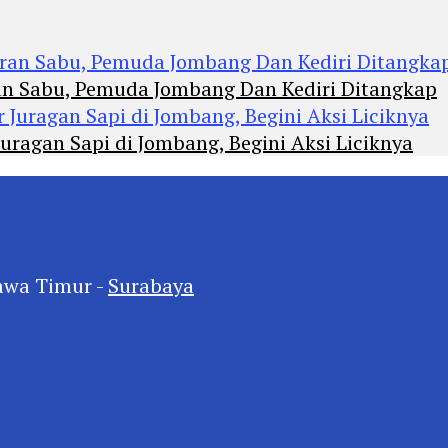
an Sabu, Pemuda Jombang Dan Kediri Ditangkap
agan Sapi di Jombang, Begini Aksi Liciknya
awa Timur -
Surabaya