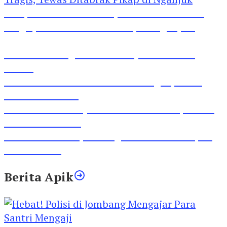
Pesepeda Pancal dan Pejalan Kaki Bernasib
Tragis, Tewas Ditabrak Pikap di Nganjuk
Inilah Lirik Lagu ‘Ibuku’ Karya AKP Moch
Mukid
Video Rilis Polsek Kediri Kota Ungkap 5747
Butil Pil Dobel L
Video Gelora Penyambutan AHY di Rapimnas
Partai Demokrat
Viral Video Adu Jotos Tiga Wanita Di Simpang
Lima Gumul
Berita Apik