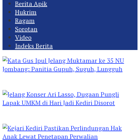
Berita Apik
Hukrim
Ragam
Sorotan
Video
Indeks Berita
Kata Gus Ipul Jelang Muktamar ke 35 NU
Jombang: Panitia Gupuh, Suguh, Lungguh
Jelang Konser Ari Lasso, Dugaan Pungli Lapak
UMKM di Hari Jadi Kediri Disorot