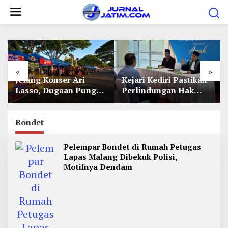
L
e
w
a
t
«
»
i
Jelang Konser Ari
Kejari Kediri Pastikan
k
Lasso, Dugaan Pungli
Perlindungan Hak
e
Lapak UMKM di Hari
Anak Lewat Penetapan
Jadi Kediri Disorot
Perwalian
k
Bondet
o
n
Pelempar Bondet di Rumah Petugas
t
Lapas Malang Dibekuk Polisi,
e
Motifnya Dendam
n