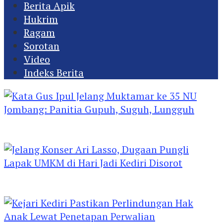
Berita Apik
Hukrim
Ragam
Sorotan
Video
Indeks Berita
Kata Gus Ipul Jelang Muktamar ke 35 NU
Jombang: Panitia Gupuh, Suguh, Lungguh
Jelang Konser Ari Lasso, Dugaan Pungli Lapak
UMKM di Hari Jadi Kediri Disorot