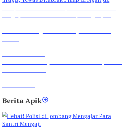
Pesepeda Pancal dan Pejalan Kaki Bernasib
Tragis, Tewas Ditabrak Pikap di Nganjuk
Inilah Lirik Lagu ‘Ibuku’ Karya AKP Moch
Mukid
Video Rilis Polsek Kediri Kota Ungkap 5747
Butil Pil Dobel L
Video Gelora Penyambutan AHY di Rapimnas
Partai Demokrat
Viral Video Adu Jotos Tiga Wanita Di Simpang
Lima Gumul
Berita Apik