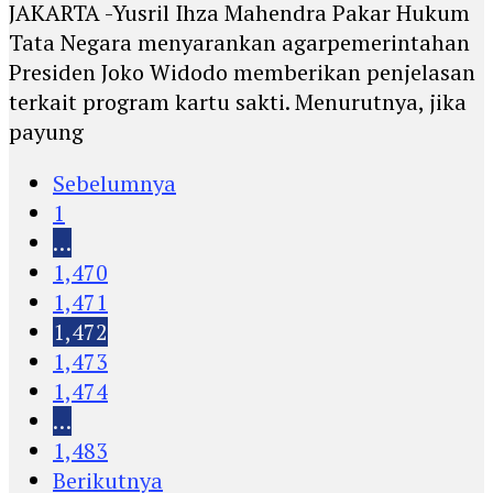
JAKARTA -Yusril Ihza Mahendra Pakar Hukum
Tata Negara menyarankan agarpemerintahan
Presiden Joko Widodo memberikan penjelasan
terkait program kartu sakti. Menurutnya, jika
payung
Sebelumnya
1
…
1,470
1,471
1,472
1,473
1,474
…
1,483
Berikutnya