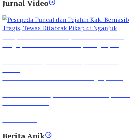
Jurnal Video
Pesepeda Pancal dan Pejalan Kaki Bernasib
Tragis, Tewas Ditabrak Pikap di Nganjuk
Inilah Lirik Lagu ‘Ibuku’ Karya AKP Moch
Mukid
Video Rilis Polsek Kediri Kota Ungkap 5747
Butil Pil Dobel L
Video Gelora Penyambutan AHY di Rapimnas
Partai Demokrat
Viral Video Adu Jotos Tiga Wanita Di Simpang
Lima Gumul
Berita Apik