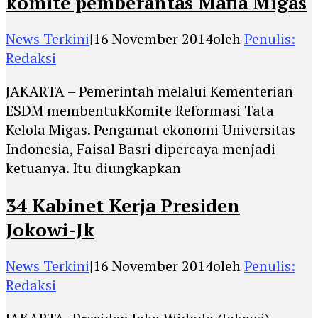
komite pemberantas Mafia Migas
News Terkini
|
16 November 2014
oleh
Penulis:
Redaksi
JAKARTA – Pemerintah melalui Kementerian
ESDM membentukKomite Reformasi Tata
Kelola Migas. Pengamat ekonomi Universitas
Indonesia, Faisal Basri dipercaya menjadi
ketuanya. Itu diungkapkan
34 Kabinet Kerja Presiden
Jokowi-Jk
News Terkini
|
16 November 2014
oleh
Penulis:
Redaksi