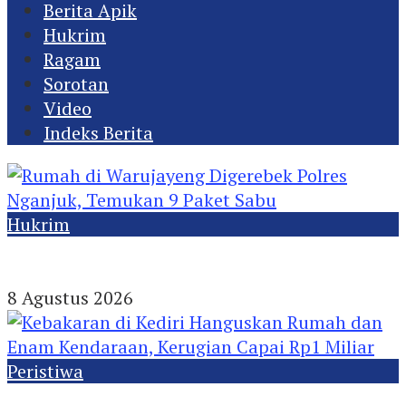
Berita Apik
Hukrim
Ragam
Sorotan
Video
Indeks Berita
Hukrim
Rumah di Warujayeng Digerebek Polres
Nganjuk, Temukan 9 Paket Sabu
8 Agustus 2026
Peristiwa
Kebakaran di Kediri Hanguskan Rumah dan