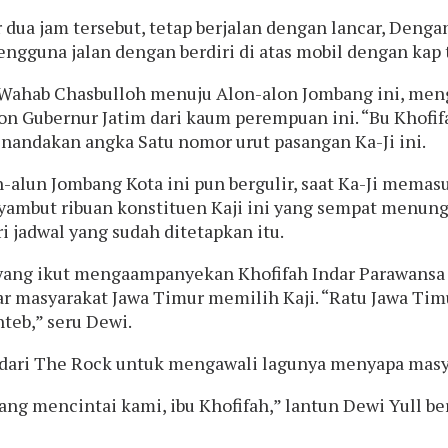
dua jam tersebut, tetap berjalan dengan lancar, Dengan
ngguna jalan dengan berdiri di atas mobil dengan kap 
l Wahab Chasbulloh menuju Alon-alon Jombang ini, men
 Gubernur Jatim dari kaum perempuan ini. “Bu Khofifah.
enandakan angka Satu nomor urut pasangan Ka-Ji ini.
-alun Jombang Kota ini pun bergulir, saat Ka-Ji memasu
nyambut ribuan konstituen Kaji ini yang sempat menu
 jadwal yang sudah ditetapkan itu.
, yang ikut mengaampanyekan Khofifah Indar Parawansa 
r masyarakat Jawa Timur memilih Kaji. “Ratu Jawa Timu
teb,” seru Dewi.
 dari The Rock untuk mengawali lagunya menyapa masya
ang mencintai kami, ibu Khofifah,” lantun Dewi Yull