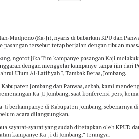
fah-Mudjiono (Ka-Ji), nyaris di bubarkan KPU dan Panw
e pasangan tersebut tetap berjalan dengan ribuan mas
ng, ngotot jika Tim kampanye pasangan Kaji melakuk
nggaran dengan menggelar kampanye tanpa ijin dari P
ahrul Ulum Al-Latifiyah I, Tambak Beras, Jombang.
 Kabupaten Jombang dan Panwas, sebab, kami mendengar
 pemenangan Ka-JI Jombang, saat konferensi pers, kema
Ji berkampanye di Kabupaten Jombang, sebenarnya disk
ebelum acara dilangsungkan.
ua sayarat-syarat yang sudah ditetapkan oleh KPUD dan
tan kampanye Ka-Ji di Jombang,” terangya.