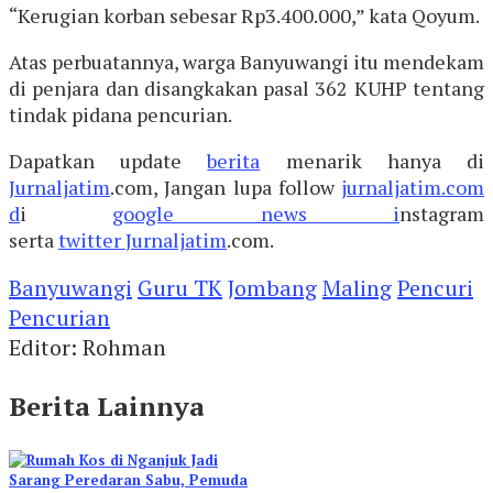
“Kerugian korban sebesar Rp3.400.000,” kata Qoyum.
Atas perbuatannya, warga Banyuwangi itu mendekam
di penjara dan disangkakan pasal 362 KUHP tentang
tindak pidana pencurian.
Dapatkan update
berita
menarik hanya di
Jurnaljatim
.com, Jangan lupa follow
jurnaljatim.com
d
i
google news i
nstagram
serta
twitter
Jurnaljatim
.com.
Banyuwangi
Guru TK
Jombang
Maling
Pencuri
Pencurian
Editor: Rohman
Berita Lainnya