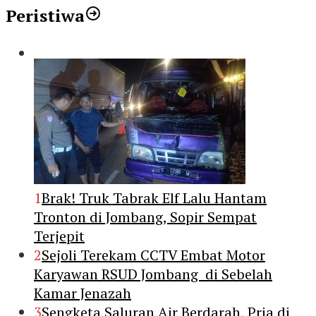
Peristiwa
1
Brak! Truk Tabrak Elf Lalu Hantam
Tronton di Jombang, Sopir Sempat
Terjepit
2
Sejoli Terekam CCTV Embat Motor
Karyawan RSUD Jombang di Sebelah
Kamar Jenazah
3
Sengketa Saluran Air Berdarah, Pria di