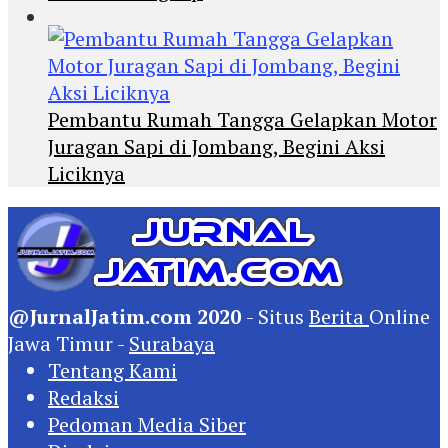
Pembantu Rumah Tangga Gelapkan Motor
Juragan Sapi di Jombang, Begini Aksi
Liciknya
@JurnalJatim.com 2020
- Situs
Berita
Online
Jawa Timur -
Surabaya
Tentang Kami
Redaksi
Pedoman Media Siber