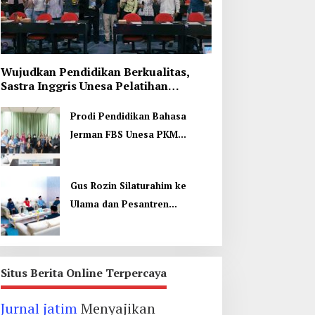
Wujudkan Pendidikan Berkualitas,
Sastra Inggris Unesa Pelatihan
Komunikasi Interkultural
Prodi Pendidikan Bahasa
Jerman FBS Unesa PKM
Internasional, Kenalkan
Budaya di Thailand
Gus Rozin Silaturahim ke
Ulama dan Pesantren
Yogyakarta, Perkuat Ukhuwah
Situs Berita Online Terpercaya
Jurnal jatim
Menyajikan