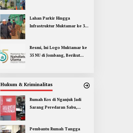
Umum di Muktamar ke 35 NU
Jombang
Lahan Parkir Hingga
Infrastruktur Muktamar ke 35
NU di Jombang Hampir
Rampung
Resmi, Ini Logo Muktamar ke
35 NU di Jombang, Berikut
Filosofinya
Hukum & Kriminalitas
Rumah Kos di Nganjuk Jadi
Sarang Peredaran Sabu,
Pemuda Jombang Dan Kediri
Ditangkap
Pembantu Rumah Tangga