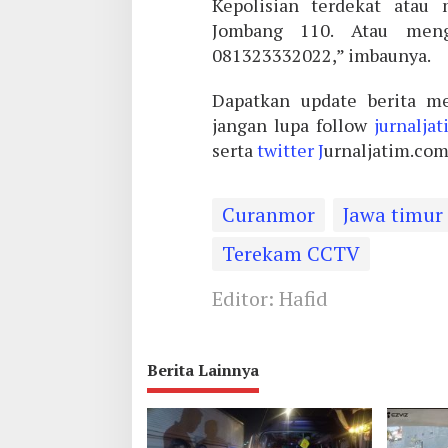
Kepolisian terdekat atau 
Jombang 110. Atau meng
081323332022,” imbaunya.
Dapatkan update berita me
jangan lupa follow
jurnalja
serta
twitter J
urnaljatim.co
Curanmor
Jawa timur
Terekam CCTV
Editor: Hafid
Berita Lainnya