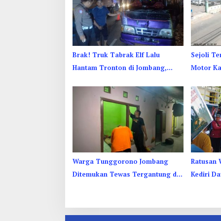
Brak! Truk Tabrak Elf Lalu
Sejoli T
Hantam Tronton di Jombang,
Motor K
Sopir Sempat Terjepit
di Sebel
Warga Tunggorono Jombang
Ratusan 
Ditemukan Tewas Tergantung di
Kediri D
Kamar Kos, Begini Kata Polisi
Tuntut S