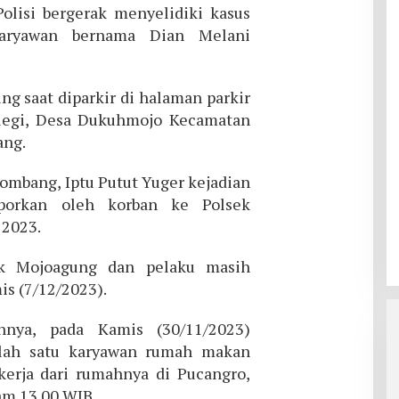
olisi bergerak menyelidiki kasus
karyawan bernama Dian Melani
ng saat diparkir di halaman parkir
legi, Desa Dukuhmojo Kecamatan
ang.
ombang, Iptu Putut Yuger kejadian
aporkan oleh korban ke Polsek
 2023.
ek Mojoagung dan pelaku masih
is (7/12/2023).
nnya, pada Kamis (30/11/2023)
lah satu karyawan rumah makan
erja dari rumahnya di Pucangro,
am 13.00 WIB.