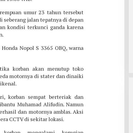
erempuan umur 23 tahun tersebut
 seberang jalan tepatnya di depan
an kondisi terkunci ganda karena
n.
 Honda Nopol S 3365 OBQ, warna
etika korban akan menutup toko
da motornya di stater dan dinaiki
dikenal.
i, korban sempat berteriak dan
dibantu Muhamad Alifudin. Namun
berhasil dan motornya amblas. Aksi
ra CCTV di sekitar lokasi.
t korban mengalami kerugian