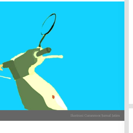
Ilustrasi Curanmor/Jurnal Jatim