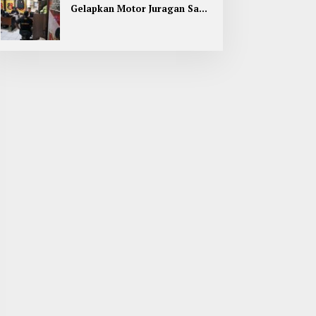
Gelapkan Motor Juragan Sapi
di Jombang, Begini Aksi
Liciknya