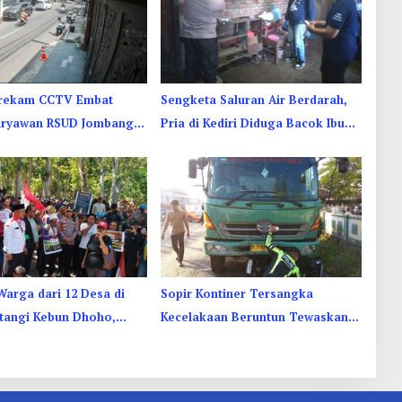
erekam CCTV Embat
Sengketa Saluran Air Berdarah,
aryawan RSUD Jombang
Pria di Kediri Diduga Bacok Ibu
ah Kamar Jenazah
dan Anak Tetangga
Warga dari 12 Desa di
Sopir Kontiner Tersangka
atangi Kebun Dhoho,
Kecelakaan Beruntun Tewaskan 2
tatus HGU
Orang dan 6 Luka di Jombang