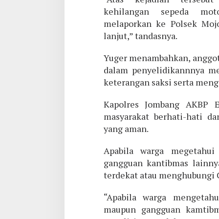
kehilangan sepeda moto
melaporkan ke Polsek Mojo
lanjut,” tandasnya.
Yuger menambahkan, anggot
dalam penyelidikannnya m
keterangan saksi serta meng
Kapolres Jombang AKBP E
masyarakat berhati-hati d
yang aman.
Apabila warga megetahui
gangguan kantibmas lainny
terdekat atau menghubungi C
“Apabila warga mengetahu
maupun gangguan kamtibm