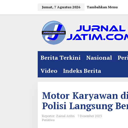
L
Jumat, 7 Agustus 2026
Tambahkan Menu
e
w
a
t
i
k
e
Berita Terkini
Nasional
Per
k
o
Video
Indeks Berita
n
t
e
Motor Karyawan di
n
Polisi Langsung Be
Reporter: Zainul Arifin
7 Desember 2023
Peristiwa