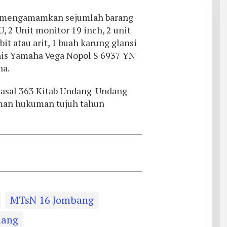
isi mengamamkan sejumlah barang
U, 2 Unit monitor 19 inch, 2 unit
it atau arit, 1 buah karung glansi
enis Yamaha Vega Nopol S 6937 YN
na.
 Pasal 363 Kitab Undang-Undang
an hukuman tujuh tahun
MTsN 16 Jombang
lang