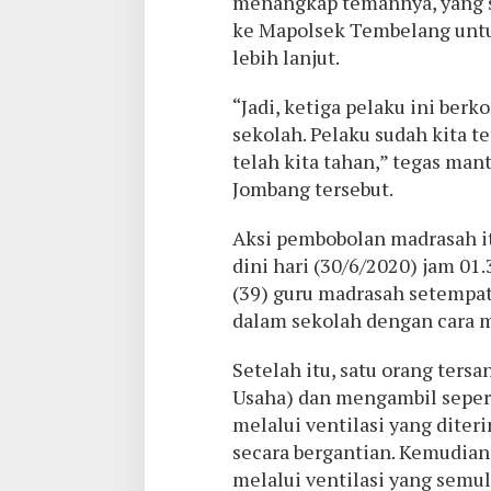
menangkap temannya, yang s
ke Mapolsek Tembelang untu
lebih lanjut.
“Jadi, ketiga pelaku ini be
sekolah. Pelaku sudah kita t
telah kita tahan,” tegas ma
Jombang tersebut.
Aksi pembobolan madrasah itu
dini hari (30/6/2020) jam 01
(39) guru madrasah setempat
dalam sekolah dengan cara m
Setelah itu, satu orang ters
Usaha) dan mengambil seper
melalui ventilasi yang diter
secara bergantian. Kemudian,
melalui ventilasi yang semul