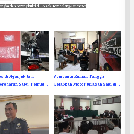
sangka dan barang bukti di Polsek Tembelang/Istimewa
s di Nganjuk Jadi
Pembantu Rumah Tangga
eredaran Sabu, Pemuda
Gelapkan Motor Juragan Sapi di
Dan Kediri Ditangkap
Jombang, Begini Aksi Liciknya