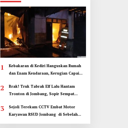
1
Kebakaran di Kediri Hanguskan Rumah
dan Enam Kendaraan, Kerugian Capai
Rp1 Miliar
2
Brak! Truk Tabrak Elf Lalu Hantam
Tronton di Jombang, Sopir Sempat
Terjepit
3
Sejoli Terekam CCTV Embat Motor
Karyawan RSUD Jombang di Sebelah
Kamar Jenazah