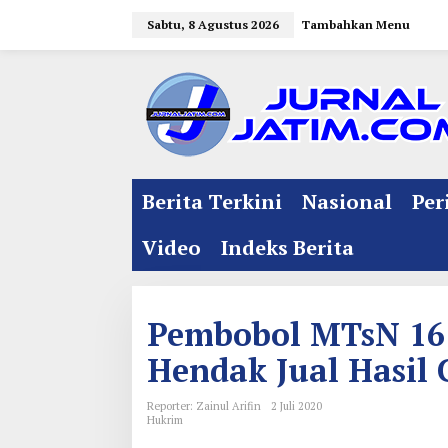
L
Sabtu, 8 Agustus 2026
Tambahkan Menu
e
w
a
t
i
k
e
Berita Terkini
Nasional
Per
k
o
Video
Indeks Berita
n
t
e
Pembobol MTsN 16
n
Hendak Jual Hasil 
Reporter: Zainul Arifin
2 Juli 2020
Hukrim