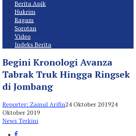
Berita Apik
Hukrim
Ragam
Sorotan
Video
Indeks Berita
Begini Kronologi Avanza
Tabrak Truk Hingga Ringsek
di Jombang
Reporter: Zainul Arifin
24 Oktober 2019
24
Oktober 2019
News Terkini