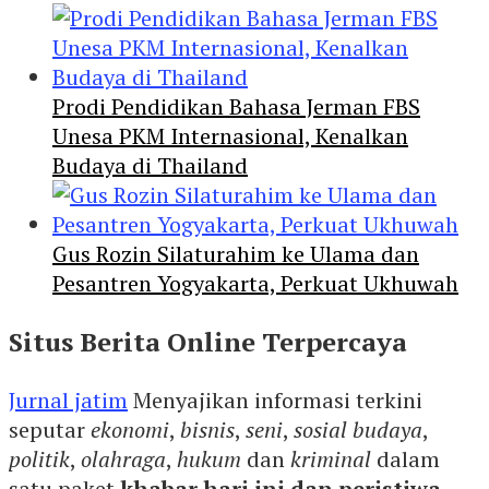
Prodi Pendidikan Bahasa Jerman FBS
Unesa PKM Internasional, Kenalkan
Budaya di Thailand
Gus Rozin Silaturahim ke Ulama dan
Pesantren Yogyakarta, Perkuat Ukhuwah
Situs Berita Online Terpercaya
Jurnal jatim
Menyajikan informasi terkini
seputar
ekonomi
,
bisnis
,
seni
,
sosial budaya
,
politik
,
olahraga
,
hukum
dan
kriminal
dalam
satu paket
khabar hari ini dan peristiwa