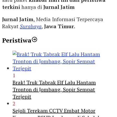
terkini
hanya di
Jurnal Jatim
Jurnal Jatim
, Media Informasi Terpercaya
Rakyat
Surabaya
,
Jawa Timur
.
Peristiwa
1
Brak! Truk Tabrak Elf Lalu Hantam
Tronton di Jombang, Sopir Sempat
Terjepit
2
Sejoli Terekam CCTV Embat Motor