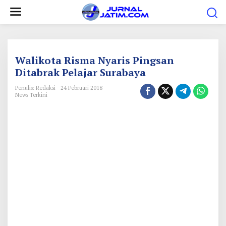
L
e
w
a
t
Walikota Risma Nyaris Pingsan
i
Ditabrak Pelajar Surabaya
k
Penulis: Redaksi
24 Februari 2018
e
News Terkini
k
o
n
t
e
n