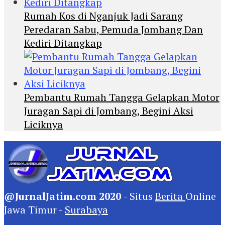
Rumah Kos di Nganjuk Jadi Sarang
Peredaran Sabu, Pemuda Jombang Dan
Kediri Ditangkap
Pembantu Rumah Tangga Gelapkan Motor
Juragan Sapi di Jombang, Begini Aksi
Liciknya
@JurnalJatim.com 2020
- Situs
Berita
Online
Jawa Timur -
Surabaya