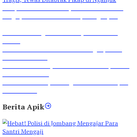
Pesepeda Pancal dan Pejalan Kaki Bernasib
Tragis, Tewas Ditabrak Pikap di Nganjuk
Inilah Lirik Lagu ‘Ibuku’ Karya AKP Moch
Mukid
Video Rilis Polsek Kediri Kota Ungkap 5747
Butil Pil Dobel L
Video Gelora Penyambutan AHY di Rapimnas
Partai Demokrat
Viral Video Adu Jotos Tiga Wanita Di Simpang
Lima Gumul
Berita Apik