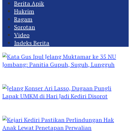
Berita Apik
Hukrim
Ragam
Sorotan
Video
Indeks Berita
Kata Gus Ipul Jelang Muktamar ke 35 NU
Jombang: Panitia Gupuh, Suguh, Lungguh
Jelang Konser Ari Lasso, Dugaan Pungli Lapak
UMKM di Hari Jadi Kediri Disorot