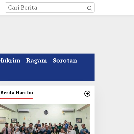
Hukrim
Ragam
Sorotan
Berita Hari Ini
ebakaran Rumah Mewah
Kata Gus Ipul Jelang
i Jombang, ART Tewas
Muktamar ke 35 NU
iduga Menghirup Asap
Jombang: Panitia Gupuh,
Suguh, Lungguh