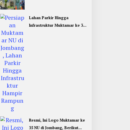
Umum di Muktamar ke 35 NU
Jombang
Lahan Parkir Hingga
Infrastruktur Muktamar ke 35
NU di Jombang Hampir
Rampung
Resmi, Ini Logo Muktamar ke
35 NU di Jombang, Berikut