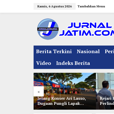
L
Kamis, 6 Agustus 2026
Tambahkan Menu
e
w
a
t
i
k
e
Berita Terkini
Nasional
Per
k
o
Video
Indeks Berita
n
t
e
n
«
l Jelang
Jelang Konser Ari Lasso,
Kejari 
e 35 NU
Dugaan Pungli Lapak
Perlin
nitia Gupuh,
UMKM di Hari Jadi Kediri
Lewat 
gguh
Disorot
Perwal