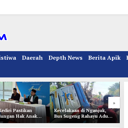
istiwa
Daerah
Depth News
Berita Apik
»
Kediri Pastikan
Kecelakaan di Nganjuk,
K
dungan Hak Anak
Bus Sugeng Rahayu Adu
d
Penetapan
Banteng Dengan Dump
D
ian
Truk, 4 Orang Luka