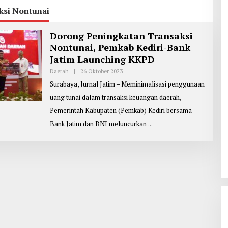
ksi Nontunai
Dorong Peningkatan Transaksi
Nontunai, Pemkab Kediri-Bank
Jatim Launching KKPD
Daerah
|
26 Oktober 2023
O
L
Surabaya, Jurnal Jatim – Meminimalisasi penggunaan
E
H
uang tunai dalam transaksi keuangan daerah,
P
E
Pemerintah Kabupaten (Pemkab) Kediri bersama
N
G
Bank Jatim dan BNI meluncurkan
I
R
I
M
:
Y
O
H
A
N
E
S