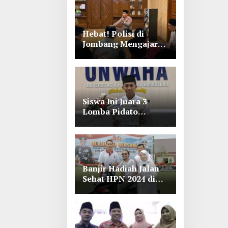
Hebat! Polisi di
Jombang Mengajar
Para Santri Mengaji
Siswa Ini Juara 3
Lomba Pidato
Bahasa Arab se Jawa
Timur-Bali di
Unwaha Jombang
Banjir Hadiah Jalan
Sehat HPN 2024 di
Polres Jombang,
Lihat Tuh Wartawan
Dapat Motor