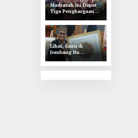
Madrasah Ini Dapat
Tiga Penghargaan
Tingkat Kabupaten
Jombang
Lihat, Guru di
Jombang Itu
Menunjukkan Hasil
Prestasinya di
Kancah
Internasional, Keren!