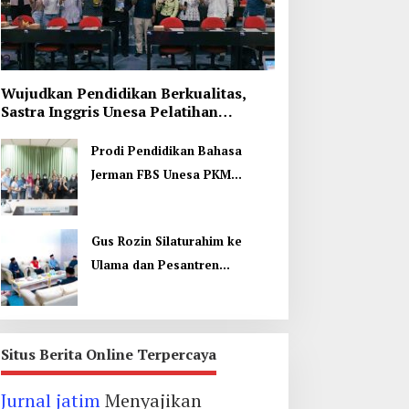
Wujudkan Pendidikan Berkualitas,
Sastra Inggris Unesa Pelatihan
Komunikasi Interkultural
Prodi Pendidikan Bahasa
Jerman FBS Unesa PKM
Internasional, Kenalkan
Budaya di Thailand
Gus Rozin Silaturahim ke
Ulama dan Pesantren
Yogyakarta, Perkuat Ukhuwah
Situs Berita Online Terpercaya
Jurnal jatim
Menyajikan