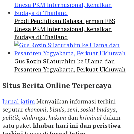
Prodi Pendidikan Bahasa Jerman FBS
Unesa PKM Internasional, Kenalkan
Budaya di Thailand
Gus Rozin Silaturahim ke Ulama dan
Pesantren Yogyakarta, Perkuat Ukhuwah
Situs Berita Online Terpercaya
Jurnal jatim
Menyajikan informasi terkini
seputar
ekonomi
,
bisnis
,
seni
,
sosial budaya
,
politik
,
olahraga
,
hukum
dan
kriminal
dalam
satu paket
khabar hari ini dan peristiwa
terkini
hanya di
Jurnal Jatim