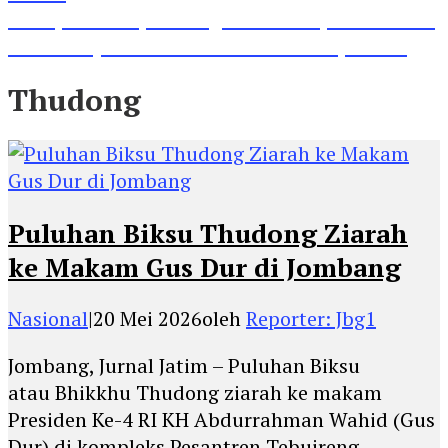
Lihat, Guru di Jombang Itu Menunjukkan Hasil
Prestasinya di Kancah Internasional, Keren!
Thudong
Puluhan Biksu Thudong Ziarah
ke Makam Gus Dur di Jombang
Nasional
|
20 Mei 2026
oleh
Reporter: Jbg1
Jombang, Jurnal Jatim – Puluhan Biksu
atau Bhikkhu Thudong ziarah ke makam
Presiden Ke-4 RI KH Abdurrahman Wahid (Gus
Dur) di kompleks Pesantren Tebuireng,