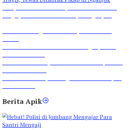
Pesepeda Pancal dan Pejalan Kaki Bernasib
Tragis, Tewas Ditabrak Pikap di Nganjuk
Inilah Lirik Lagu ‘Ibuku’ Karya AKP Moch
Mukid
Video Rilis Polsek Kediri Kota Ungkap 5747
Butil Pil Dobel L
Video Gelora Penyambutan AHY di Rapimnas
Partai Demokrat
Viral Video Adu Jotos Tiga Wanita Di Simpang
Lima Gumul
Berita Apik