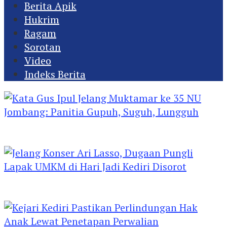
Berita Apik
Hukrim
Ragam
Sorotan
Video
Indeks Berita
Kata Gus Ipul Jelang Muktamar ke 35 NU
Jombang: Panitia Gupuh, Suguh, Lungguh
Jelang Konser Ari Lasso, Dugaan Pungli Lapak
UMKM di Hari Jadi Kediri Disorot