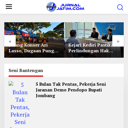
L
e
w
a
t
i
«
»
Jelang Konser Ari
Kejari Kediri Pastikan
k
Lasso, Dugaan Pungli
Perlindungan Hak
e
Lapak UMKM di Hari
Anak Lewat Penetapan
Jadi Kediri Disorot
Perwalian
k
o
Seni Bantengan
n
5 Bulan Tak Pentas, Pekerja Seni
t
Jaranan Demo Pendopo Bupati
e
Jombang
n