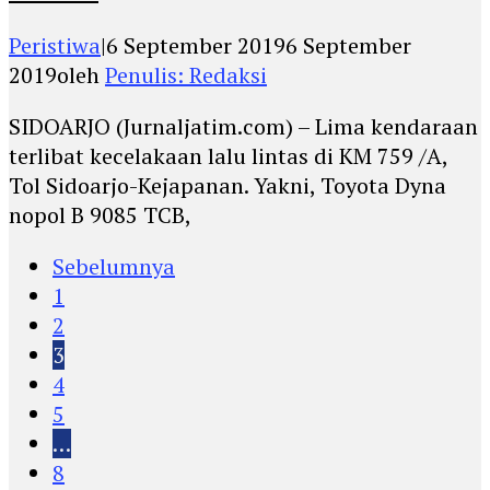
Peristiwa
|
6 September 2019
6 September
2019
oleh
Penulis: Redaksi
SIDOARJO (Jurnaljatim.com) – Lima kendaraan
terlibat kecelakaan lalu lintas di KM 759 /A,
Tol Sidoarjo-Kejapanan. Yakni, Toyota Dyna
nopol B 9085 TCB,
Sebelumnya
1
2
3
4
5
…
8