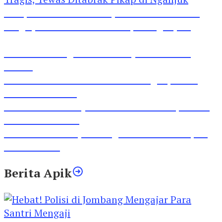
Pesepeda Pancal dan Pejalan Kaki Bernasib
Tragis, Tewas Ditabrak Pikap di Nganjuk
Inilah Lirik Lagu ‘Ibuku’ Karya AKP Moch
Mukid
Video Rilis Polsek Kediri Kota Ungkap 5747
Butil Pil Dobel L
Video Gelora Penyambutan AHY di Rapimnas
Partai Demokrat
Viral Video Adu Jotos Tiga Wanita Di Simpang
Lima Gumul
Berita Apik