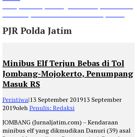
Lihat, Guru di Jombang Itu Menunjukkan Hasil
Prestasinya di Kancah Internasional, Keren!
PJR Polda Jatim
Minibus Elf Terjun Bebas di Tol
Jombang-Mojokerto, Penumpang
Masuk RS
Peristiwa
|
13 September 2019
13 September
2019
oleh
Penulis: Redaksi
JOMBANG (Jurnaljatim.com) – Kendaraan
minibus elf yang dikmudikan Danuri (39) asal