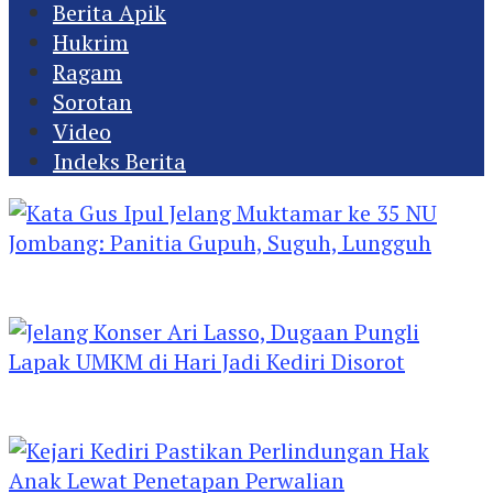
Berita Apik
Hukrim
Ragam
Sorotan
Video
Indeks Berita
Kata Gus Ipul Jelang Muktamar ke 35 NU
Jombang: Panitia Gupuh, Suguh, Lungguh
Jelang Konser Ari Lasso, Dugaan Pungli Lapak
UMKM di Hari Jadi Kediri Disorot