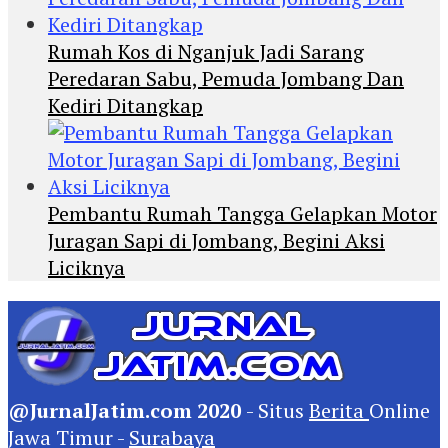
Rumah Kos di Nganjuk Jadi Sarang
Peredaran Sabu, Pemuda Jombang Dan
Kediri Ditangkap
Pembantu Rumah Tangga Gelapkan Motor
Juragan Sapi di Jombang, Begini Aksi
Liciknya
@JurnalJatim.com 2020
- Situs
Berita
Online
Jawa Timur -
Surabaya