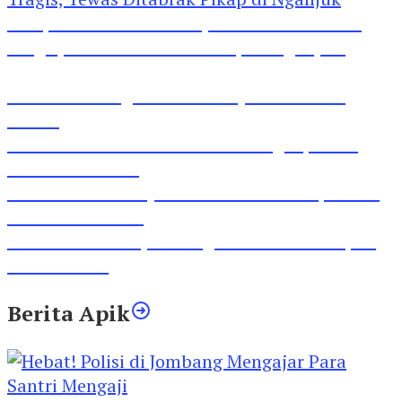
Pesepeda Pancal dan Pejalan Kaki Bernasib
Tragis, Tewas Ditabrak Pikap di Nganjuk
Inilah Lirik Lagu ‘Ibuku’ Karya AKP Moch
Mukid
Video Rilis Polsek Kediri Kota Ungkap 5747
Butil Pil Dobel L
Video Gelora Penyambutan AHY di Rapimnas
Partai Demokrat
Viral Video Adu Jotos Tiga Wanita Di Simpang
Lima Gumul
Berita Apik