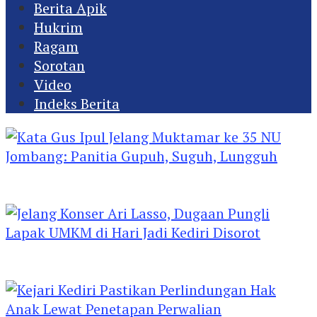
Berita Apik
Hukrim
Ragam
Sorotan
Video
Indeks Berita
Kata Gus Ipul Jelang Muktamar ke 35 NU
Jombang: Panitia Gupuh, Suguh, Lungguh
Jelang Konser Ari Lasso, Dugaan Pungli Lapak
UMKM di Hari Jadi Kediri Disorot