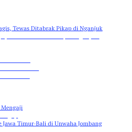
gis, Tewas Ditabrak Pikap di Nganjuk
 Pil Dobel L
rtai Demokrat
 Lima Gumul
Mengaji
 Jawa Timur-Bali di Unwaha Jombang