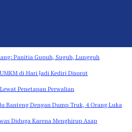
ng: Panitia Gupuh, Suguh, Lungguh
MKM di Hari Jadi Kediri Disorot
Lewat Penetapan Perwalian
u Banteng Dengan Dump Truk, 4 Orang Luka
as Diduga Menghirup Asap