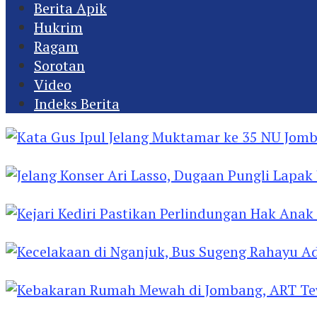
Berita Apik
Hukrim
Ragam
Sorotan
Video
Indeks Berita
Kata Gus Ipul Jelang Muktamar ke 35 NU Jomba
Jelang Konser Ari Lasso, Dugaan Pungli Lapak U
Kejari Kediri Pastikan Perlindungan Hak Anak 
Kecelakaan di Nganjuk, Bus Sugeng Rahayu Ad
Kebakaran Rumah Mewah di Jombang, ART Tew