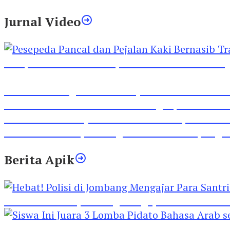
Jurnal Video
Pesepeda Pancal dan Pejalan Kaki Bernasib Tra
Inilah Lirik Lagu ‘Ibuku’ Karya AKP Moch Mukid
Video Rilis Polsek Kediri Kota Ungkap 5747 Butil
Video Gelora Penyambutan AHY di Rapimnas Pa
Viral Video Adu Jotos Tiga Wanita Di Simpang
Berita Apik
Hebat! Polisi di Jombang Mengajar Para Santri 
Siswa Ini Juara 3 Lomba Pidato Bahasa Arab se