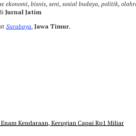
ar
ekonomi
,
bisnis
,
seni
,
sosial budaya
,
politik
,
olahr
di
Jurnal Jatim
yat
Surabaya
,
Jawa Timur
.
Enam Kendaraan, Kerugian Capai Rp1 Miliar