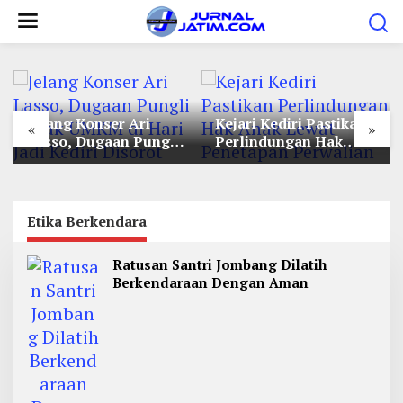
L
e
w
a
t
Jelang Konser Ari
Kejari Kediri Pastikan
i
«
»
Lasso, Dugaan Pungli
Perlindungan Hak
k
Lapak UMKM di Hari
Anak Lewat Penetapan
e
Jadi Kediri Disorot
Perwalian
k
o
Etika Berkendara
n
Ratusan Santri Jombang Dilatih
t
Berkendaraan Dengan Aman
e
n