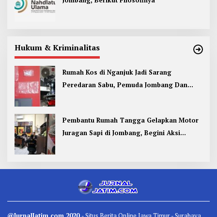
Jombang, Berikut Filosofinya
Hukum & Kriminalitas
Rumah Kos di Nganjuk Jadi Sarang
Peredaran Sabu, Pemuda Jombang Dan
Kediri Ditangkap
Pembantu Rumah Tangga Gelapkan Motor
Juragan Sapi di Jombang, Begini Aksi
Liciknya
@JurnalJatim.com 2020
- Situs
Berita
Online Jawa Timur -
Surabaya