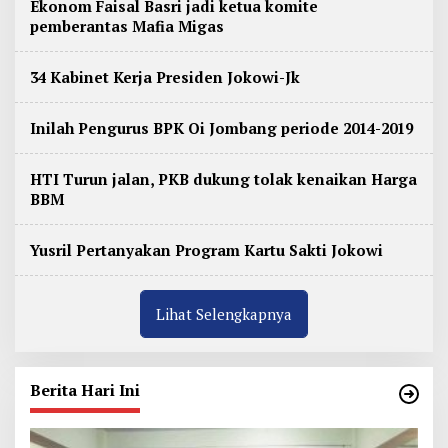
i
Ekonom Faisal Basri jadi ketua komite
m
pemberantas Mafia Migas
u
r
34 Kabinet Kerja Presiden Jokowi-Jk
Inilah Pengurus BPK Oi Jombang periode 2014-2019
HTI Turun jalan, PKB dukung tolak kenaikan Harga
BBM
Yusril Pertanyakan Program Kartu Sakti Jokowi
Lihat Selengkapnya
Berita Hari Ini