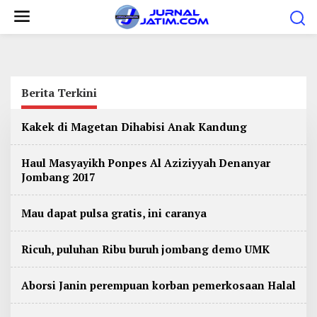
L
e
w
a
t
Berita Terkini
i
k
B
Kakek di Magetan Dihabisi Anak Kandung
e
e
r
k
i
Haul Masyayikh Ponpes Al Aziziyyah Denanyar
t
o
Jombang 2017
a
n
O
n
t
Mau dapat pulsa gratis, ini caranya
l
i
e
n
n
e
Ricuh, puluhan Ribu buruh jombang demo UMK
J
a
w
Aborsi Janin perempuan korban pemerkosaan Halal
a
T