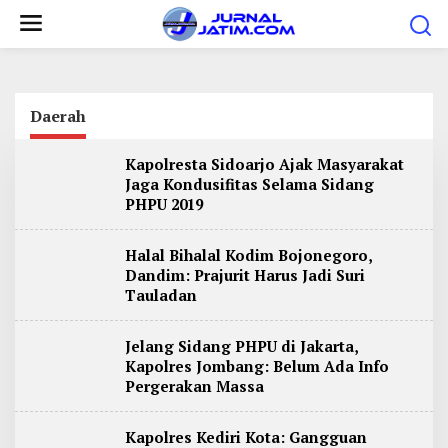
L
e
w
a
t
Daerah
i
Kapolresta Sidoarjo Ajak Masyarakat
k
Jaga Kondusifitas Selama Sidang
e
PHPU 2019
k
o
Halal Bihalal Kodim Bojonegoro,
n
Dandim: Prajurit Harus Jadi Suri
t
Tauladan
e
Jelang Sidang PHPU di Jakarta,
n
Kapolres Jombang: Belum Ada Info
Pergerakan Massa
Kapolres Kediri Kota: Gangguan