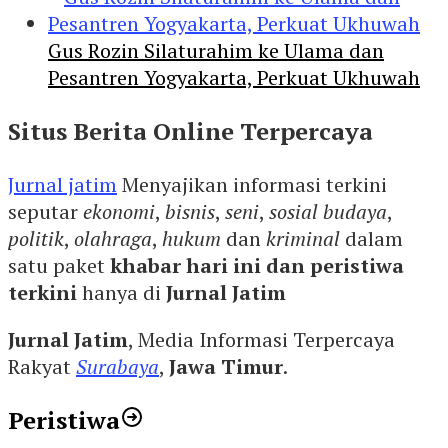
Gus Rozin Silaturahim ke Ulama dan
Pesantren Yogyakarta, Perkuat Ukhuwah
Situs Berita Online Terpercaya
Jurnal jatim
Menyajikan informasi terkini
seputar
ekonomi
,
bisnis
,
seni
,
sosial budaya
,
politik
,
olahraga
,
hukum
dan
kriminal
dalam
satu paket
khabar hari ini dan peristiwa
terkini
hanya di
Jurnal Jatim
Jurnal Jatim
, Media Informasi Terpercaya
Rakyat
Surabaya
,
Jawa Timur
.
Peristiwa