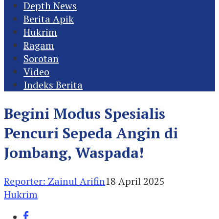
Depth News
Berita Apik
Hukrim
Ragam
Sorotan
Video
Indeks Berita
Begini Modus Spesialis
Pencuri Sepeda Angin di
Jombang, Waspada!
Reporter: Zainul Arifin
18 April 2025
Hukrim