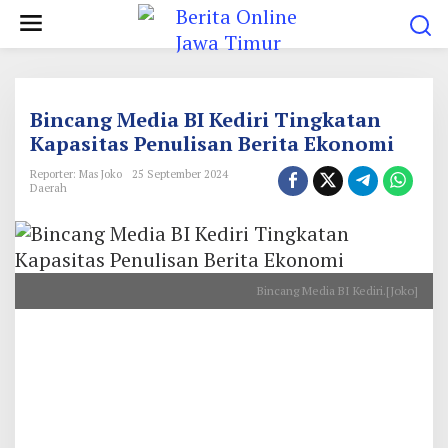
L
e
w
a
t
Bincang Media BI Kediri Tingkatan
i
Kapasitas Penulisan Berita Ekonomi
k
Reporter: Mas Joko
25 September 2024
e
Daerah
k
o
n
Bincang Media BI Kediri.[Joko]
t
e
n