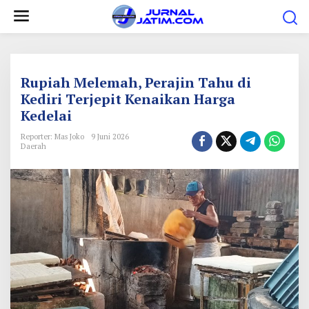
L
e
w
a
t
Rupiah Melemah, Perajin Tahu di
i
Kediri Terjepit Kenaikan Harga
Kedelai
k
e
Reporter: Mas Joko
9 Juni 2026
Daerah
k
o
n
t
e
n