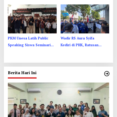
Yogyakarta, Perkuat
Dibekali PHBS
Ukhuwah
PKM Unesa Latih Public
Wadir RS Aura Syifa
Speaking Siswa Seminari
Kediri di PHK, Ratusan
Menengah St. Vincentius a
Pekerja Kesehatan Protes
Paulo Garum
Berita Hari Ini