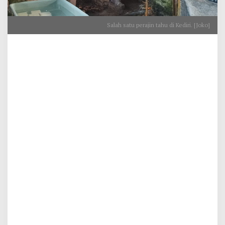
Salah satu perajin tahu di Kediri. [Joko]