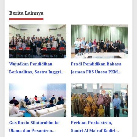
Berita Lainnya
Wujudkan Pendidikan
Prodi Pendidikan Bahasa
Berkualitas, Sastra Inggris
Jerman FBS Unesa PKM
Unesa Pelatihan Komunikasi
Internasional, Kenalkan
Interkultural
Budaya di Thailand
Gus Rozin Silaturahim ke
Perkuat Poskestren,
Ulama dan Pesantren
Santri Al Ma’ruf Kediri