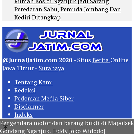
Rumah Kos di Nganjuk Jadi Sarang
Peredaran Sabu, Pemuda Jombang Dan
Kediri Ditangkap
@JurnalJatim.com 2020
- Situs
Berita
Online
Jawa Timur -
Surabaya
Tentang Kami
Redaksi
Pedoman Media Siber
Disclaimer
Indeks
Pengendara motor dan barang bukti di Mapolsek
Gondang Nganjuk. [Eddy Joko Widodo]